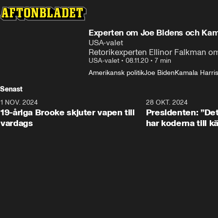
Experten om Joe Bidens och Kama
USA-valet
Retorikexperten Ellinor Falkman om
USA-valet
•
08.11.20
•
7 min
Amerikansk politik
Joe Biden
Kamala Harri
Senast
1 NOV. 2024
1:10
28 OKT. 2024
19-åriga Brooke skjuter vapen till
Presidenten: ”De
vardags
har koderna till 