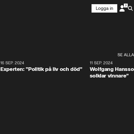
Logga in
SE ALLA
8
16 SEP. 2024
0:25
11 SEP. 2024
Experten: ”Politik på liv och död”
Wolfgang Hansson
solklar vinnare”