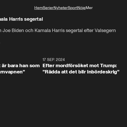
Hem
Serier
Nyheter
Sport
Nöje
Mer
Livsstil
la Harris segertal
 Joe Biden och Kamala Harris segertal efter Valsegern
s
2:18
17 SEP. 2024
1:0
t är bara han som
Efter mordförsöket mot Trump:
kärnvapnen”
”Rädda att det blir inbördeskrig”