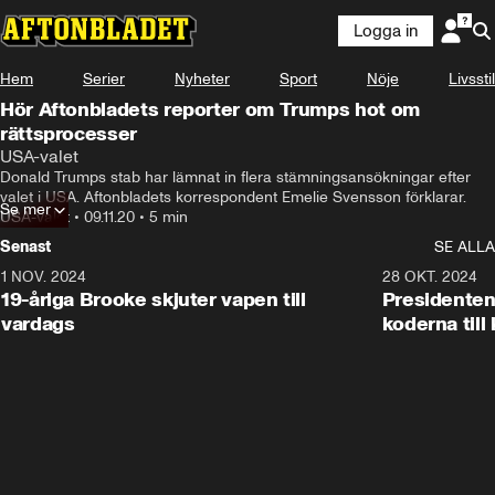
Logga in
Hem
Serier
Nyheter
Sport
Nöje
Livsstil
Hör Aftonbladets reporter om Trumps hot om
rättsprocesser
USA-valet
Donald Trumps stab har lämnat in flera stämningsansökningar efter 
valet i USA. Aftonbladets korrespondent Emelie Svensson förklarar.
Se mer
USA-valet
•
09.11.20
•
5 min
Senast
SE ALLA
1 NOV. 2024
1:10
28 OKT. 2024
19-åriga Brooke skjuter vapen till
Presidenten
vardags
koderna till