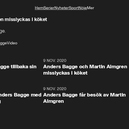
Hem
Serier
Nyheter
Sport
Nöje
Mer
Livsstil
n misslyckas i köket
ge.
agge
Video
9:20
9 NOV. 2020
11:5
gge tillbaka sin
Anders Bagge och Martin Almgren
misslyckas i köket
0:59
9 NOV. 2020
0:5
Anders Bagge med
Anders Bagge får besök av Martin
g
Almgren