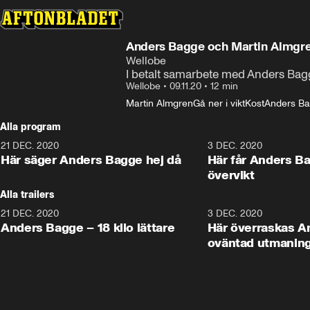
Anders Bagge och Martin Almgre
Wellobe
I betalt samarbete med Anders Bag
Wellobe
•
09.11.20
•
12 min
Martin Almgren
Gå ner i vikt
Kost
Anders B
Alla program
21 DEC. 2020
12:46
3 DEC. 2020
Här säger Anders Bagge hej då
Här får Anders Ba
övervikt
Alla trailers
21 DEC. 2020
0:54
3 DEC. 2020
Anders Bagge – 18 kilo lättare
Här överraskas 
oväntad utmanin