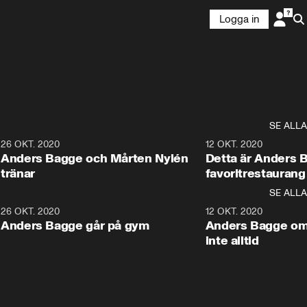
Logga in
SE ALLA
3
26 OKT. 2020
8:16
12 OKT. 2020
Anders Bagge och Mårten Nylén
Detta är Anders 
tränar
favoritrestaurang
SE ALLA
7
26 OKT. 2020
0:44
12 OKT. 2020
Anders Bagge går på gym
Anders Bagge om a
inte alltid