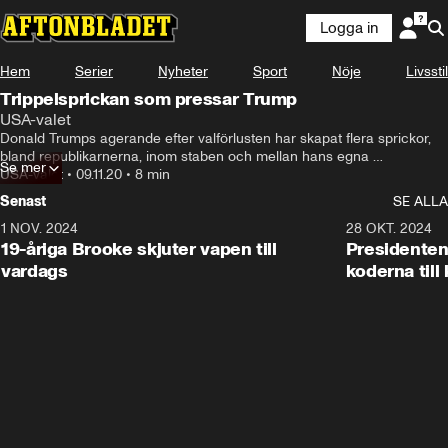
Logga in
Hem
Serier
Nyheter
Sport
Nöje
Livsstil
Trippelsprickan som pressar Trump
USA-valet
Donald Trumps agerande efter valförlusten har skapat flera sprickor, 
bland republikarnerna, inom staben och mellan hans egna 
Se mer
familjemedlemmar.
USA-valet
•
09.11.20
•
8 min
Senast
SE ALLA
1 NOV. 2024
1:10
28 OKT. 2024
19-åriga Brooke skjuter vapen till
Presidenten
vardags
koderna till