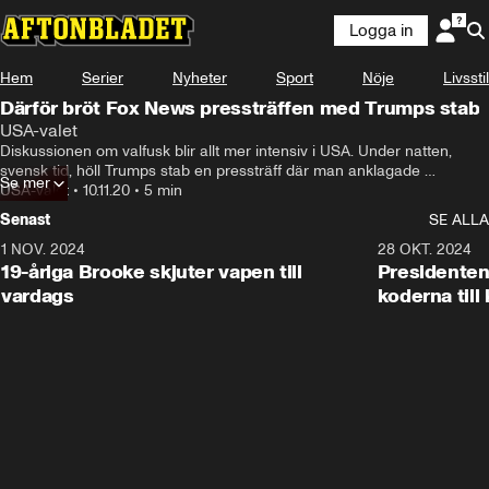
Logga in
Hem
Serier
Nyheter
Sport
Nöje
Livsstil
Därför bröt Fox News pressträffen med Trumps stab
USA-valet
Diskussionen om valfusk blir allt mer intensiv i USA. Under natten, 
svensk tid, höll Trumps stab en pressträff där man anklagade 
Se mer
Demokraterna för fusk. En pressträff som Fox News valde att bryta, hör 
USA-valet
•
10.11.20
•
5 min
Aftonbladets korrespondent Emma Lovén Svensson om varför.
Senast
SE ALLA
1 NOV. 2024
1:10
28 OKT. 2024
19-åriga Brooke skjuter vapen till
Presidenten
vardags
koderna till