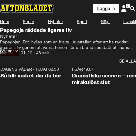
Logga in
Hem
Serier
Nyheter
Sport
Nöje
Livsstil
Papegoja räddade ägares liv
Nyheter
Papegojan, Eric hyllas som en hjälte i Australien efter att ha räddat 
ägarens liv genom att varna honom för en brand som bröt ut i hans 
Se mer
hus.
Nyheter
•
10.11.20
•
48 sek
SE ALLA
DAGENS VÄDER
•
I DAG 02:30
1:06
I GÅR 19:07
Så blir vädret där du bor
Dramatiska scenen – me
mirakulöst slut