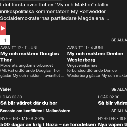
I det första avsnittet av ”My och Makten” ställer 
inrikespolitiska kommentatorn My Rohwedder 
Socialdemokraternas partiledare Magdalena 
Andersson till svars.
1
SE ALLA
AVSNITT 12
•
11 JUNI
26:27
AVSNITT 11
•
4 JUNI
2
My och makten: Douglas
My och makten: Denice
Thor
Westerberg
Moderata ungdomsförbundet 
Ungsvenskarnas 
(MUF:s) ordförande Douglas Thor 
förbundsordförande Denice 
gästar My och makten. I avsnittet 
Westerberg gästar My och makten.
diskuteras tonårsutvisningarna och 
avsnittet diskuteras migrationsfrå
hur Moderaterna ska locka väljare till 
och hur SD ska locka kvinnliga 
Väder
SE ALLA
valet i höst. 
väljare. 
I DAG 02:30
1:06
I GÅR 02:30
Så blir vädret där du bor
Så blir vädr
Senaste om konflikten i Mellanöstern
SE ALLA
NYHETER
•
17 FEB. 2025
0:45
NYHETER
•
16 F
500 dagar av krig i Gaza – se förödelsen
Nya vapen ti