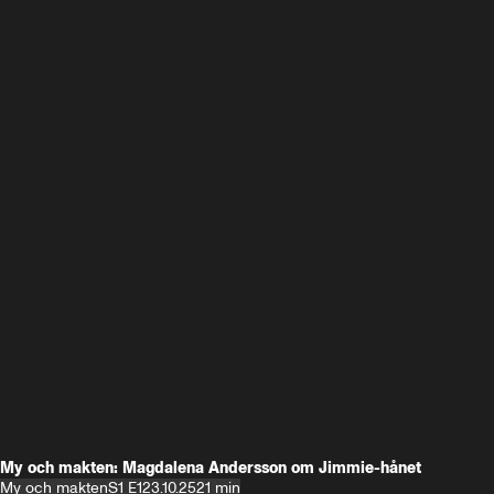
My och makten: Magdalena Andersson om Jimmie-hånet
My och makten
S1 E1
23.10.25
21 min