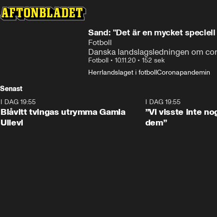
Sand: "Det är en mycket speciell 
Fotboll
Danska landslagsledningen om cor
Fotboll
•
10.11.20
•
152 sek
Herrlandslaget i fotboll
Coronapandemin
Senast
I DAG 19:55
0:29
I DAG 19:55
Blåvitt tvingas utrymma Gamla
”Vi visste inte n
Ullevi
dem”