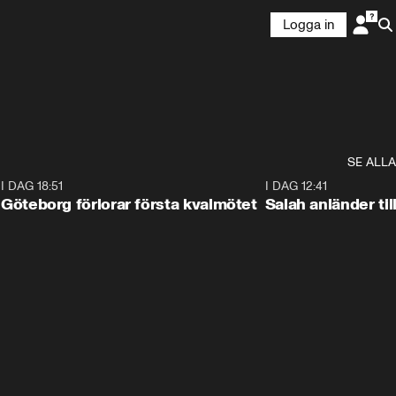
Logga in
SE ALLA
7
I DAG 18:51
2:17
I DAG 12:41
Göteborg förlorar första kvalmötet
Salah anländer ti