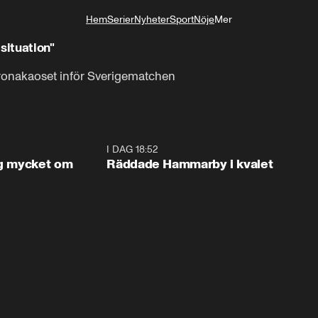
Hem
Serier
Nyheter
Sport
Nöje
Mer
Livsstil
situation"
onakaoset inför Sverigematchen
1:56
I DAG 18:52
2:1
og mycket om
Räddade Hammarby i kvalet