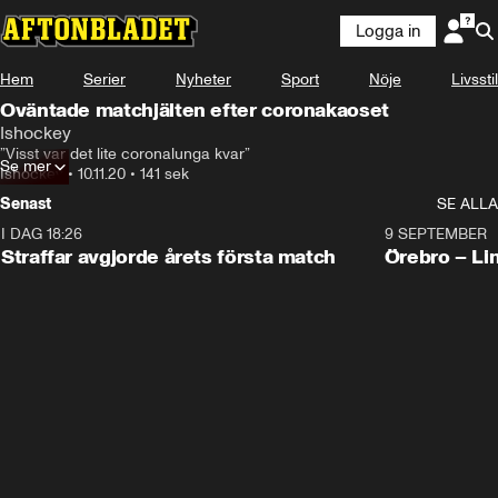
Logga in
Hem
Serier
Nyheter
Sport
Nöje
Livsstil
Oväntade matchjälten efter coronakaoset
Ishockey
”Visst var det lite coronalunga kvar”
Se mer
Ishockey
•
10.11.20
•
141 sek
Senast
SE ALLA
I DAG 18:26
2:19
9 SEPTEMBER
Plus
Straffar avgjorde årets första match
Örebro – Li