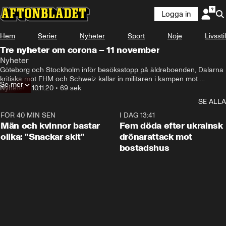
Logga in
Hem
Serier
Nyheter
Sport
Nöje
Livsstil
Tre nyheter om corona – 11 november
Nyheter
Göteborg och Stockholm inför besöksstopp på äldreboenden, Dalarna 
kritiska mot FHM och Schweiz kallar in militären i kampen mot 
Se mer
pandemin.
Nyheter
•
10.11.20
•
69 sek
SE ALLA
FÖR 40 MIN SEN
1:11
I DAG 13:41
Män och kvinnor bastar
Fem döda efter ukrainsk
olika: "Snackar skit"
drönarattack mot
bostadshus