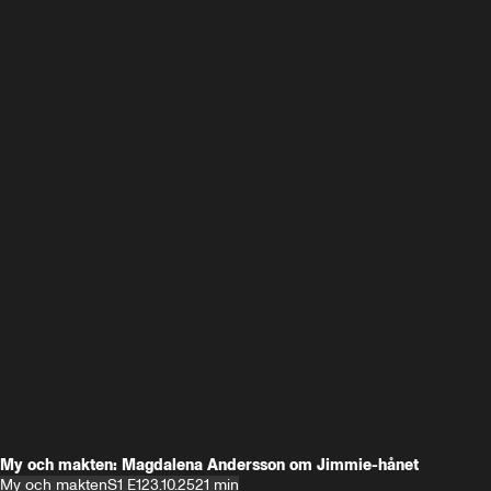
My och makten: Magdalena Andersson om Jimmie-hånet
My och makten
S1 E1
23.10.25
21 min