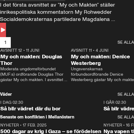
I det första avsnittet av ”My och Makten” ställer 
inrikespolitiska kommentatorn My Rohwedder 
Socialdemokraternas partiledare Magdalena 
Andersson till svars.
1
SE ALLA
AVSNITT 12
•
11 JUNI
26:27
AVSNITT 11
•
4 JUNI
2
My och makten: Douglas
My och makten: Denice
Thor
Westerberg
Moderata ungdomsförbundet 
Ungsvenskarnas 
(MUF:s) ordförande Douglas Thor 
förbundsordförande Denice 
gästar My och makten. I avsnittet 
Westerberg gästar My och makten.
diskuteras tonårsutvisningarna och 
avsnittet diskuteras migrationsfrå
hur Moderaterna ska locka väljare till 
och hur SD ska locka kvinnliga 
Väder
SE ALLA
valet i höst. 
väljare. 
I DAG 02:30
1:06
I GÅR 02:30
Så blir vädret där du bor
Så blir vädr
Senaste om konflikten i Mellanöstern
SE ALLA
NYHETER
•
17 FEB. 2025
0:45
NYHETER
•
16 F
500 dagar av krig i Gaza – se förödelsen
Nya vapen ti