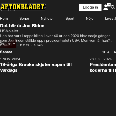
Logga in
Hem
Serier
Nyheter
Sport
Nöje
Livsstil
Det här är Joe Biden
USA-valet
Han har varit i toppolitiken i över 40 år och 2020 blev tredje gången 
som Joe Biden ställde upp i presidentvalet i USA. Men vem är han? 
Se mer
Hans liv har inte bara präglats av succéer och framgångar, utan också 
USA-valet
•
11.11.20
•
4 min
av tragedier.
Senast
SE ALLA
1 NOV. 2024
1:10
28 OKT. 2024
19-åriga Brooke skjuter vapen till
Presidenten
vardags
koderna till