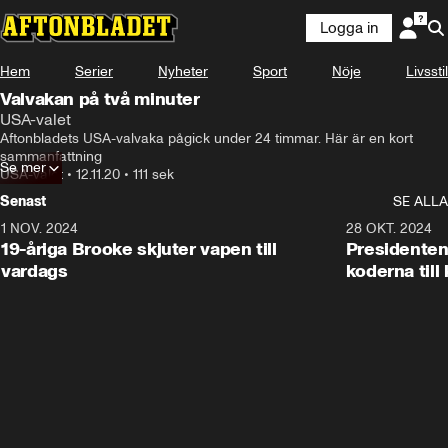
Logga in
Hem
Serier
Nyheter
Sport
Nöje
Livsstil
Valvakan på två minuter
USA-valet
Aftonbladets USA-valvaka pågick under 24 timmar. Här är en kort 
sammanfattning
Se mer
USA-valet
•
12.11.20
•
111 sek
Senast
SE ALLA
1 NOV. 2024
1:10
28 OKT. 2024
19-åriga Brooke skjuter vapen till
Presidenten
vardags
koderna till