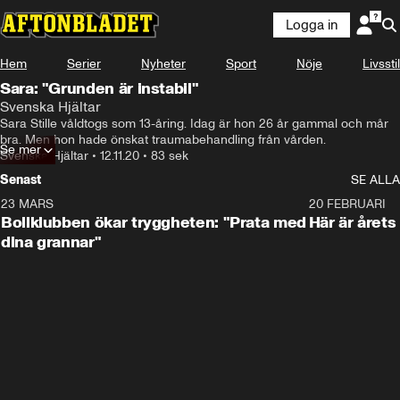
Logga in
Hem
Serier
Nyheter
Sport
Nöje
Livsstil
Sara: "Grunden är instabil"
Svenska Hjältar
Sara Stille våldtogs som 13-åring. Idag är hon 26 år gammal och mår 
bra. Men hon hade önskat traumabehandling från vården.
Se mer
Svenska Hjältar
•
12.11.20
•
83 sek
Senast
SE ALLA
23 MARS
1:27
20 FEBRUARI
Bollklubben ökar tryggheten: "Prata med
Här är årets
dina grannar"