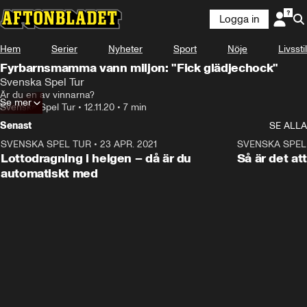
Logga in
Annons
Läs mer här!
Hem
Serier
Nyheter
Sport
Nöje
Livsstil
Annons från Svenska Spel Tur
Fyrbarnsmamma vann miljon: "Fick glädjechock"
Svenska Spel Tur
Är du en av vinnarna?
Se mer
Svenska Spel Tur
•
12.11.20
•
7 min
Senast
SE ALLA
SVENSKA SPEL TUR
•
23 APR. 2021
5:49
SVENSKA SPEL
ANNONS
Lottodragning i helgen – då är du
Så är det at
automatiskt med