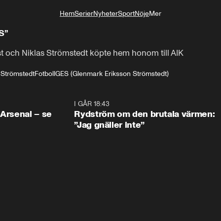
Hem
Serier
Nyheter
Sport
Nöje
Mer
Livsstil
S”
st och Niklas Strömstedt köpte hem honom till AIK
 Strömstedt
Fotboll
GES (Glenmark Eriksson Strömstedt)
1:30
I GÅR 18:43
0:4
 Arsenal – se
Rydström om den brutala värmen:
”Jag gnäller inte”