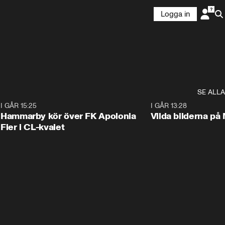
Logga in
SE ALLA
6
I GÅR 15:25
1:31
I GÅR 13:28
Hammarby kör över FK Apolonia
Vilda bilderna på
Fier i CL-kvalet