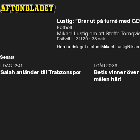
Lustig: ”Drar ut på turné med GE
Fotboll
Mikael Lustig om att Steffo Törnqvi
Fotboll
•
12.11.20
•
38 sek
Herrlandslaget i fotboll
Mikael Lustig
Niklas
Senast
I DAG 12:41
0:42
I GÅR 20:36
Salah anländer till Trabzonspor
Betis vinner över
målen här!