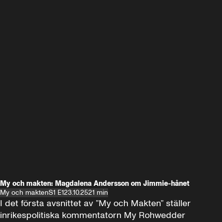
My och makten: Magdalena Andersson om Jimmie-hånet
My och makten
S1 E1
23.10.25
21 min
I det första avsnittet av ”My och Makten” ställer 
inrikespolitiska kommentatorn My Rohwedder 