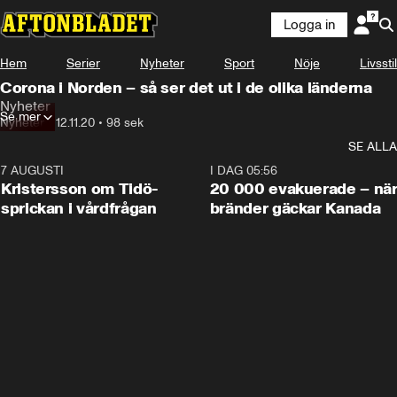
Logga in
Hem
Serier
Nyheter
Sport
Nöje
Livsstil
Corona i Norden – så ser det ut i de olika länderna
Nyheter
Se mer
Nyheter
•
12.11.20
•
98 sek
SE ALLA
7 AUGUSTI
0:42
I DAG 05:56
Kristersson om Tidö-
20 000 evakuerade – nä
sprickan i vårdfrågan
bränder gäckar Kanada