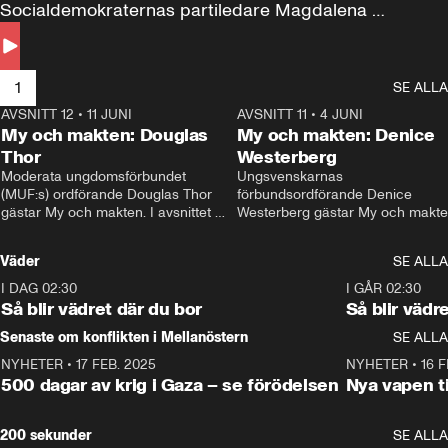
Socialdemokraternas partiledare Magdalena 
Andersson till svars.
1
SE ALLA
AVSNITT 12
•
11 JUNI
26:27
AVSNITT 11
•
4 JUNI
2
My och makten: Douglas
My och makten: Denice
Thor
Westerberg
Moderata ungdomsförbundet 
Ungsvenskarnas 
(MUF:s) ordförande Douglas Thor 
förbundsordförande Denice 
gästar My och makten. I avsnittet 
Westerberg gästar My och makten.
diskuteras tonårsutvisningarna och 
avsnittet diskuteras migrationsfrå
hur Moderaterna ska locka väljare till 
och hur SD ska locka kvinnliga 
Väder
SE ALLA
valet i höst. 
väljare. 
I DAG 02:30
1:06
I GÅR 02:30
Så blir vädret där du bor
Så blir vädr
Senaste om konflikten i Mellanöstern
SE ALLA
NYHETER
•
17 FEB. 2025
0:45
NYHETER
•
16 F
500 dagar av krig i Gaza – se förödelsen
Nya vapen ti
200 sekunder
SE ALLA