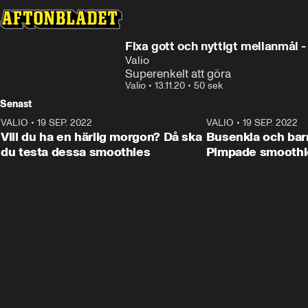
Annons
Se receptet 
Annons från Valio
Fixa gott och nyttigt mellanmål - 
Valio
Superenkelt att göra
Valio
•
13.11.20
•
50 sek
Senast
VALIO
•
19 SEP. 2022
1:03
VALIO
•
19 SEP. 2022
ANNONS
Vill du ha en härlig morgon? Då ska
Busenkla och barn
du testa dessa smoothies
Pimpade smoothi