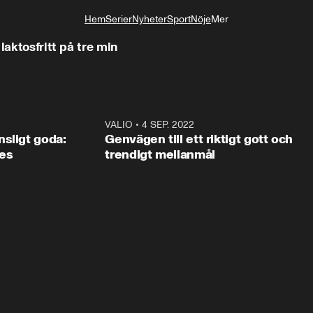
här!
Hem
Serier
Nyheter
Sport
Nöje
Mer
Livsstil
laktosfritt på tre min
1:03
VALIO
•
4 SEP. 2022
1:0
ANNONS
ANNON
sligt goda:
Genvägen till ett riktigt gott och
es
trendigt mellanmål