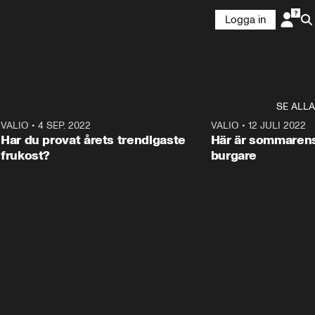
Logga in
SE ALLA
ANNONS
Se receptet här!
0
VALIO
•
4 SEP. 2022
1:00
VALIO
•
12 JULI 2022
S
ANNONS
Har du provat årets trendigaste
Här är sommaren
frukost?
burgare