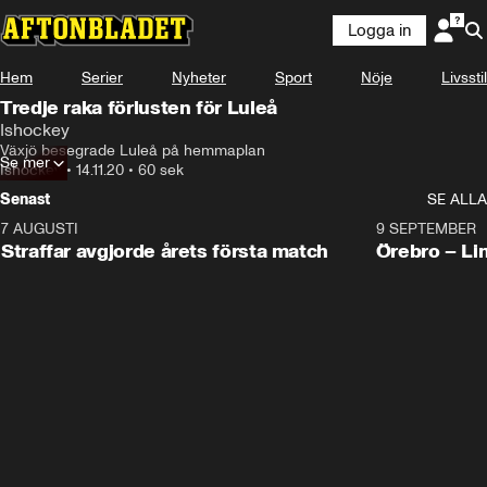
Logga in
Hem
Serier
Nyheter
Sport
Nöje
Livsstil
Tredje raka förlusten för Luleå
Ishockey
Växjö besegrade Luleå på hemmaplan
Se mer
Ishockey
•
14.11.20
•
60 sek
Senast
SE ALLA
7 AUGUSTI
2:19
9 SEPTEMBER
Plus
Straffar avgjorde årets första match
Örebro – Li