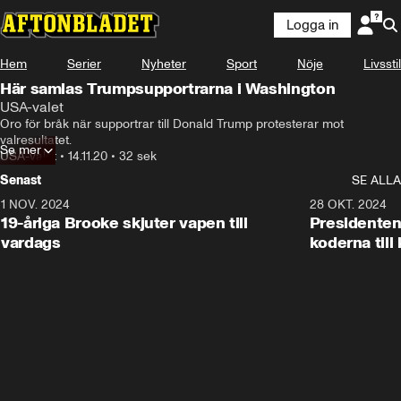
Logga in
Hem
Serier
Nyheter
Sport
Nöje
Livsstil
Här samlas Trumpsupportrarna i Washington
USA-valet
Oro för bråk när supportrar till Donald Trump protesterar mot 
valresultatet.
Se mer
USA-valet
•
14.11.20
•
32 sek
Senast
SE ALLA
1 NOV. 2024
1:10
28 OKT. 2024
19-åriga Brooke skjuter vapen till
Presidenten
vardags
koderna till