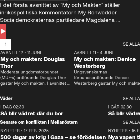
I det första avsnittet av ”My och Makten” ställer 
inrikespolitiska kommentatorn My Rohwedder 
Socialdemokraternas partiledare Magdalena 
Andersson till svars.
1
SE ALLA
AVSNITT 12
•
11 JUNI
26:27
AVSNITT 11
•
4 JUNI
2
My och makten: Douglas
My och makten: Denice
Thor
Westerberg
Moderata ungdomsförbundet 
Ungsvenskarnas 
(MUF:s) ordförande Douglas Thor 
förbundsordförande Denice 
gästar My och makten. I avsnittet 
Westerberg gästar My och makten.
diskuteras tonårsutvisningarna och 
avsnittet diskuteras migrationsfrå
hur Moderaterna ska locka väljare till 
och hur SD ska locka kvinnliga 
Väder
SE ALLA
valet i höst. 
väljare. 
I DAG 02:30
1:06
I GÅR 02:30
Så blir vädret där du bor
Så blir vädr
Senaste om konflikten i Mellanöstern
SE ALLA
NYHETER
•
17 FEB. 2025
0:45
NYHETER
•
16 F
500 dagar av krig i Gaza – se förödelsen
Nya vapen ti