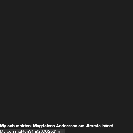
My och makten: Magdalena Andersson om Jimmie-hånet
My och makten
S1 E1
23.10.25
21 min