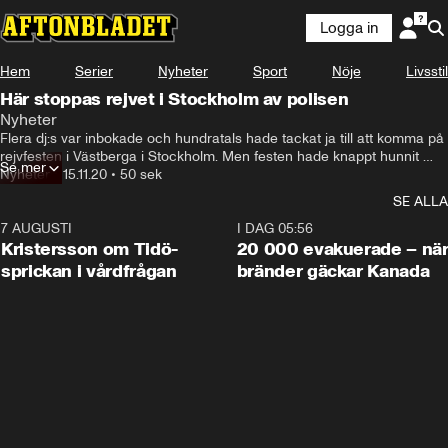
Logga in
Hem
Serier
Nyheter
Sport
Nöje
Livsstil
Här stoppas rejvet i Stockholm av polisen
Nyheter
Flera dj:s var inbokade och hundratals hade tackat ja till att komma på 
rejvfesten i Västberga i Stockholm. Men festen hade knappt hunnit 
Se mer
börja innan polisen slog till.
Nyheter
•
15.11.20
•
50 sek
SE ALLA
7 AUGUSTI
0:42
I DAG 05:56
Kristersson om Tidö-
20 000 evakuerade – nä
sprickan i vårdfrågan
bränder gäckar Kanada