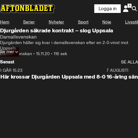
Logga in
Hem
Serier
Nyheter
Sport
Nöje
Livsstil
Djurgården säkrade kontrakt – slog Uppsala
Damallsvenskan
Djurgården håller sig kvar i damallsvenskan efter en 2-0-vinst mot 
Uppsala
Se mer
Damallsvenskan
•
15.11.20
•
116 sek
Senast
SE ALLA
I GÅR 15:23
1:39
7 AUGUSTI
Här krossar Djurgården Uppsala med 8-0
16-åring sä