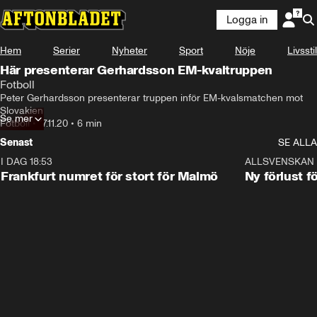
Logga in
Hem
Serier
Nyheter
Sport
Nöje
Livsstil
Här presenterar Gerhardsson EM-kvaltruppen
Fotboll
Peter Gerhardsson presenterar truppen inför EM-kvalsmatchen mot 
Slovakien
Se mer
Fotboll
•
17.11.20
•
6 min
Senast
SE ALLA
I DAG 18:53
0:56
ALLSVENSKAN
Frankfurt numret för stort för Malmö
Ny förlust f