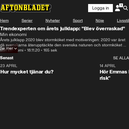
Logga in
Hem
Serier
Nyheter
Sport
Nöje
Livsstil
Trendexperten om årets julklapp: ”Blev överraskad”
Min ekonomi
Årets julklapp 2020 blev stormköket med motiveringen: 2020 var året 
då svenskarna återupptäckte den svenska naturen och stormköket 
Se mer
representerar därför den, på många sätt märkliga, tid vi lever i.
Min ekonomi
•
18.11.20
•
165 sek
Senast
SE ALLA
23 APRIL
1:08
14 APRIL
Hur mycket tjänar du?
Hör Emmas bä
risk"