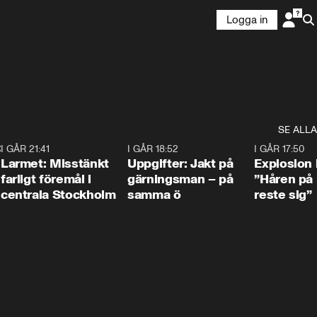
Logga in
SE ALLA
:30
6
I GÅR 21:41
0:35
I GÅR 18:52
0:33
I GÅR 17:50
Larmet: Misstänkt
Uppgifter: Jakt på
Explosion 
farligt föremål i
gärningsman – på
”Håren på
centrala Stockholm
samma ö
reste sig”