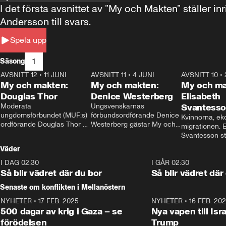
I det första avsnittet av ”My och Makten” ställe
Andersson till svars.
Spela upp
1
Säsong
AVSNITT 12
•
11 JUNI
26:27
AVSNITT 11
•
4 JUNI
23:40
AVSNITT 10
•
My och makten:
My och makten:
My och ma
Douglas Thor
Denice Westerberg
Elisabeth
Moderata 
Ungsvenskarnas 
Svantess
ungdomsförbundet (MUF:s) 
förbundsordförande Denice 
Kvinnorna, ek
ordförande Douglas Thor 
Westerberg gästar My och 
migrationen. E
gästar My och makten. I 
makten. I avsnittet 
Svantesson stäl
avsnittet diskuteras 
diskuteras migrationsfrågan 
när finansmini
Väder
tonårsutvisningarna och hur 
och hur SD ska locka 
Moderaterna ska locka 
kvinnliga väljare. 
I DAG 02:30
1:06
I GÅR 02:30
väljare till valet i höst. 
Så blir vädret där du bor
Så blir vädret där
Senaste om konflikten i Mellanöstern
NYHETER
•
17 FEB. 2025
0:45
NYHETER
•
16 FEB. 20
500 dagar av krig i Gaza – se
Nya vapen till Isr
förödelsen
Trump