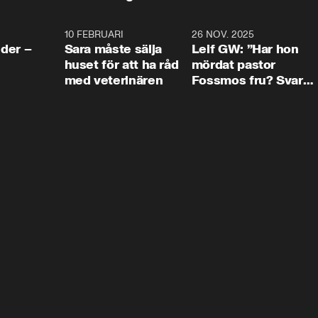
4:24
10 FEBRUARI
4:13
26 NOV. 2025
8:1
der –
Sara måste sälja
Leif GW: ”Har hon
huset för att ha råd
mördat pastor
med veterinären
Fossmos fru? Svar
nej.”