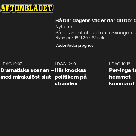
Så blir dagens väder där du bor
Nyheter
Så er vädret ut runt om i Sverige  
Nyheter
•
18.11.20
•
67 sek
Väder
Väderprognos
I DAG 19:07
0:42
I DAG 12:19
0:45
I DAG 10:16
Dramatiska scenen –
Här knockas
Per-Inge fa
med mirakulöst slut
politikern på
hemmet – 
stranden
komma ut