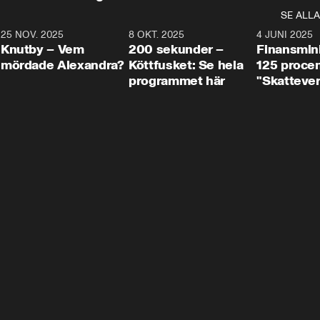
SE ALLA
3
25 NOV. 2025
31:05
8 OKT. 2025
4:29
4 JUNI 2025
Knutby – Vem
200 sekunder –
Finansmin
mördade Alexandra?
Köttfusket: Se hela
125 procent
programmet här
"Skattever
viktig uppg