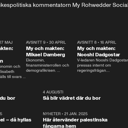
r inrikespolitiska kommentatorn My Rohwedder Soci
27 MAJ
3:51
AVSNITT 9
•
30 APRIL
24:00
AVSNITT 8
•
16 APRIL
25:1
kten:
My och makten:
My och makten:
Mikael Damberg
Nooshi Dadgostar
on
Ekonomin, 
V-ledaren Nooshi Dadgostar
finansministerrollen och 
pressas internt om 
onomin och 
demografikrisen. 
regeringsfrågan.

lisabeth 
Oppositionen ställs till svars 
I Aftonbladets 
ls till svars 
när Socialdemokraternas 
partiledarutfrågning ”My 
stern gästar 
Mikael Damberg gästar My 
och Makten” sätter hon ner 
My och Makten. 
och Makten. 
foten mot kritikerna:

1:06
4 AUGUSTI
1:0
– Vi ställer upp i val. Ska vi 
 du bor
Så blir vädret där du bor
vara med så sitter vi förstås 
25
1:22
NYHETER
•
21 JAN. 2025
0:5
ael – då hyllas
Här återvänder palestinska
fångarna hem