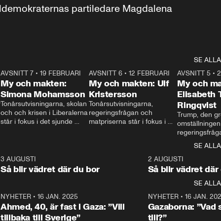
aldemokraternas partiledare Magdalena 
SE ALLA
7
AVSNITT 7
•
19 FEBRUARI
24:30
AVSNITT 6
•
12 FEBRUARI
27:30
AVSNITT 5
•
My och makten:
My och makten: Ulf
My och ma
Simona Mohamsson
Kristersson
Elisabeth
 
Tonårsutvisningarna, skolan 
Tonårsutvisningarna, 
Ringqvist
och och krisen i Liberalerna 
regeringsfrågan och 
Trump, den gr
står i fokus i det sjunde 
matpriserna står i fokus i 
omställningen
avsnittet av ”My och 
det sjätte avsnittet av ”My 
regeringsfråga
makten”. Se när 
och makten”. Se när 
centrum i det 
SE ALLA
Aftonbladets inrikespolitiska 
Aftonbladets inrikespolitiska 
avsnittet av ”
kommentator My 
kommentator My 
6
3 AUGUSTI
1:06
2 AUGUSTI
Makten”. Se nä
Rohwedder ställer 
Rohwedder ställer 
Så blir vädret där du bor
Så blir vädret där
Aftonbladets in
utbildnings- och 
statsminister Ulf Kristersson 
kommentator 
SE ALLA
integrationsminister Simona 
till svars.
Rohwedder stäl
Mohamsson till svars.
Centerpartiets
2
NYHETER
•
16 JAN. 2025
1:01
NYHETER
•
16 JAN. 20
Thand Ring till
Ahmed, 40, är fast i Gaza: ”Vill
Gazaborna: ”Vad s
tillbaka till Sverige”
till?”