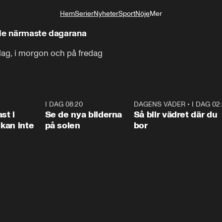
Hem
Serier
Nyheter
Sport
Nöje
Mer
Livsstil
 de närmaste dagarana
i dag, i morgon och på fredag
1:26
I DAG 08:20
0:31
DAGENS VÄDER
•
I DAG 02
1:0
st i
Se de nya bilderna
Så blir vädret där du
kan inte
på solen
bor