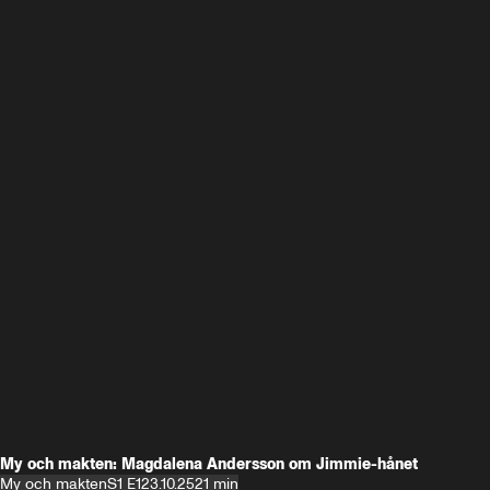
My och makten: Magdalena Andersson om Jimmie-hånet
My och makten
S1 E1
23.10.25
21 min