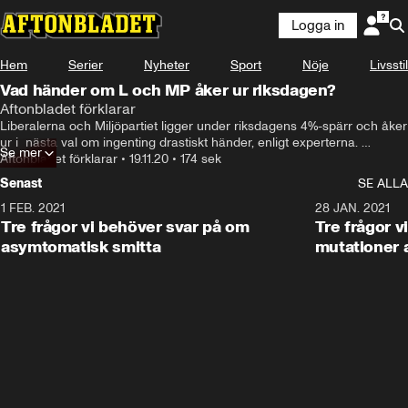
Logga in
Hem
Serier
Nyheter
Sport
Nöje
Livsstil
Vad händer om L och MP åker ur riksdagen?
Aftonbladet förklarar
Liberalerna och Miljöpartiet ligger under riksdagens 4%-spärr och åker 
ur i  nästa val om ingenting drastiskt händer, enligt experterna. 
Se mer
"Framstår som om de får stryk hela tiden”, säger Lena Mellin.
Aftonbladet förklarar
•
19.11.20
•
174 sek
Senast
SE ALLA
1 FEB. 2021
2:05
28 JAN. 2021
Tre frågor vi behöver svar på om
Tre frågor v
asymtomatisk smitta
mutationer 