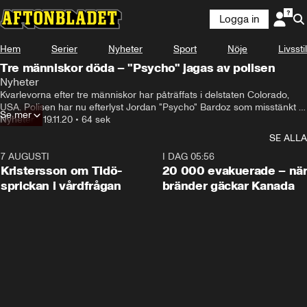
Logga in
Hem
Serier
Nyheter
Sport
Nöje
Livsstil
Tre människor döda – "Psycho" jagas av polisen
Nyheter
Kvarlevorna efter tre människor har påträffats i delstaten Colorado, 
USA. Polisen har nu efterlyst Jordan "Psycho" Bardoz som misstänkt 
Se mer
för mord.
Nyheter
•
19.11.20
•
64 sek
SE ALLA
7 AUGUSTI
0:42
I DAG 05:56
Kristersson om Tidö-
20 000 evakuerade – nä
sprickan i vårdfrågan
bränder gäckar Kanada