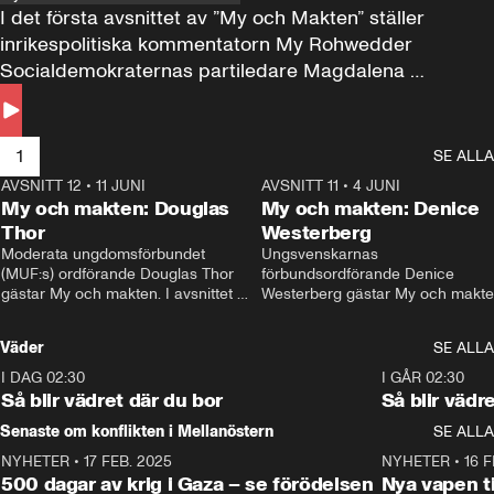
I det första avsnittet av ”My och Makten” ställer 
inrikespolitiska kommentatorn My Rohwedder 
Socialdemokraternas partiledare Magdalena 
Andersson till svars.
1
SE ALLA
AVSNITT 12
•
11 JUNI
26:27
AVSNITT 11
•
4 JUNI
2
My och makten: Douglas
My och makten: Denice
Thor
Westerberg
Moderata ungdomsförbundet 
Ungsvenskarnas 
(MUF:s) ordförande Douglas Thor 
förbundsordförande Denice 
gästar My och makten. I avsnittet 
Westerberg gästar My och makten.
diskuteras tonårsutvisningarna och 
avsnittet diskuteras migrationsfrå
hur Moderaterna ska locka väljare till 
och hur SD ska locka kvinnliga 
Väder
SE ALLA
valet i höst. 
väljare. 
I DAG 02:30
1:06
I GÅR 02:30
Så blir vädret där du bor
Så blir vädr
Senaste om konflikten i Mellanöstern
SE ALLA
NYHETER
•
17 FEB. 2025
0:45
NYHETER
•
16 F
500 dagar av krig i Gaza – se förödelsen
Nya vapen ti