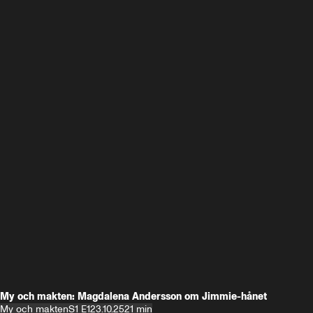
My och makten: Magdalena Andersson om Jimmie-hånet
My och makten
S1 E1
23.10.25
21 min