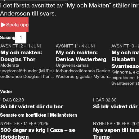
I det första avsnittet av ”My och Makten” ställe
Andersson till svars.
Spela upp
1
Säsong
AVSNITT 12
•
11 JUNI
26:27
AVSNITT 11
•
4 JUNI
23:40
AVSNITT 10
•
My och makten:
My och makten:
My och ma
Douglas Thor
Denice Westerberg
Elisabeth
Moderata 
Ungsvenskarnas 
Svantess
ungdomsförbundet (MUF:s) 
förbundsordförande Denice 
Kvinnorna, ek
ordförande Douglas Thor 
Westerberg gästar My och 
migrationen. E
gästar My och makten. I 
makten. I avsnittet 
Svantesson stäl
avsnittet diskuteras 
diskuteras migrationsfrågan 
när finansmini
Väder
tonårsutvisningarna och hur 
och hur SD ska locka 
Moderaterna ska locka 
kvinnliga väljare. 
I DAG 02:30
1:06
I GÅR 02:30
väljare till valet i höst. 
Så blir vädret där du bor
Så blir vädret där
Senaste om konflikten i Mellanöstern
NYHETER
•
17 FEB. 2025
0:45
NYHETER
•
16 FEB. 20
500 dagar av krig i Gaza – se
Nya vapen till Isr
förödelsen
Trump