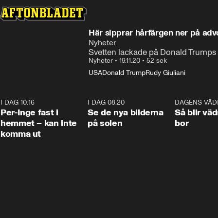
Här sipprar hårfärgen ner på ad
Nyheter
Svetten lackade på Donald Trumps
Nyheter
•
19.11.20
•
52 sek
USA
Donald Trump
Rudy Giuliani
I DAG 10:16
1:26
I DAG 08:20
0:31
DAGENS VÄD
Per-Inge fast i
Se de nya bilderna
Så blir väd
hemmet – kan inte
på solen
bor
komma ut