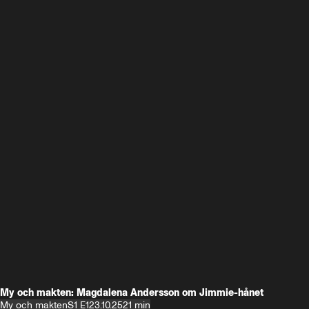
My och makten: Magdalena Andersson om Jimmie-hånet
My och makten
S1 E1
23.10.25
21 min