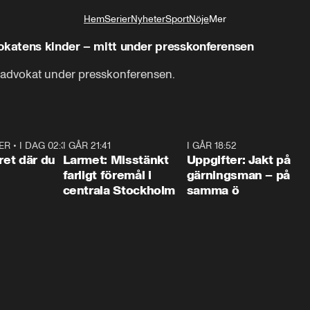
Hem
Serier
Nyheter
Sport
Nöje
Mer
Livsstil
vokatens kinder – mitt under presskonferensen
 advokat under presskonferensen.
ER
•
I DAG 02:30
1:06
I GÅR 21:41
0:35
I GÅR 18:52
0:3
ret där du
Larmet: Misstänkt
Uppgifter: Jakt på
farligt föremål i
gärningsman – på
centrala Stockholm
samma ö