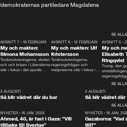
aldemokraternas partiledare Magdalena 
SE ALLA
7
AVSNITT 7
•
19 FEBRUARI
24:30
AVSNITT 6
•
12 FEBRUARI
27:30
AVSNITT 5
•
My och makten:
My och makten: Ulf
My och ma
Simona Mohamsson
Kristersson
Elisabeth
 
Tonårsutvisningarna, skolan 
Tonårsutvisningarna, 
Ringqvist
och och krisen i Liberalerna 
regeringsfrågan och 
Trump, den gr
står i fokus i det sjunde 
matpriserna står i fokus i 
omställningen
avsnittet av ”My och 
det sjätte avsnittet av ”My 
regeringsfråga
makten”. Se när 
och makten”. Se när 
centrum i det 
SE ALLA
Aftonbladets inrikespolitiska 
Aftonbladets inrikespolitiska 
avsnittet av ”
kommentator My 
kommentator My 
6
3 AUGUSTI
1:06
2 AUGUSTI
Makten”. Se nä
Rohwedder ställer 
Rohwedder ställer 
Så blir vädret där du bor
Så blir vädret där
Aftonbladets in
utbildnings- och 
statsminister Ulf Kristersson 
kommentator 
SE ALLA
integrationsminister Simona 
till svars.
Rohwedder stäl
Mohamsson till svars.
Centerpartiets
2
NYHETER
•
16 JAN. 2025
1:01
NYHETER
•
16 JAN. 20
Thand Ring till
Ahmed, 40, är fast i Gaza: ”Vill
Gazaborna: ”Vad s
tillbaka till Sverige”
till?”