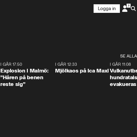
Logga in
SE ALLA
3
I GÅR 17:50
1:10
I GÅR 12:33
0:24
I GÅR 11:08
Explosion i Malmö:
Mjölkaos på Ica Maxi
Vulkanutbr
”Håren på benen
hundratal
reste sig”
evakueras