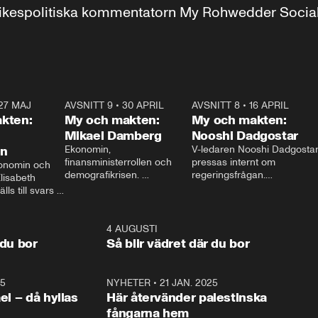
r inrikespolitiska kommentatorn My Rohwedder Soci
27 MAJ
3:51
AVSNITT 9
•
30 APRIL
24:00
AVSNITT 8
•
16 APRIL
25:1
kten:
My och makten:
My och makten:
Mikael Damberg
Nooshi Dadgostar
on
Ekonomin, 
V-ledaren Nooshi Dadgostar
finansministerrollen och 
pressas internt om 
onomin och 
demografikrisen. 
regeringsfrågan.

lisabeth 
Oppositionen ställs till svars 
I Aftonbladets 
ls till svars 
när Socialdemokraternas 
partiledarutfrågning ”My 
stern gästar 
Mikael Damberg gästar My 
och Makten” sätter hon ner 
My och Makten. 
och Makten. 
foten mot kritikerna:

1:06
4 AUGUSTI
1:0
– Vi ställer upp i val. Ska vi 
 du bor
Så blir vädret där du bor
vara med så sitter vi förstås 
25
1:22
NYHETER
•
21 JAN. 2025
0:5
ael – då hyllas
Här återvänder palestinska
fångarna hem