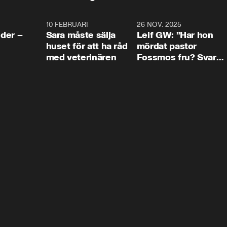
4:24
10 FEBRUARI
4:13
26 NOV. 2025
8:1
der –
Sara måste sälja
Leif GW: ”Har hon
huset för att ha råd
mördat pastor
med veterinären
Fossmos fru? Svar
nej.”