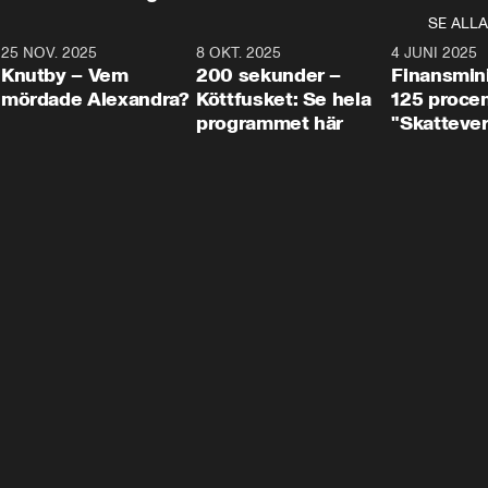
SE ALLA
3
25 NOV. 2025
31:05
8 OKT. 2025
4:29
4 JUNI 2025
Knutby – Vem
200 sekunder –
Finansmin
mördade Alexandra?
Köttfusket: Se hela
125 procent
programmet här
"Skattever
viktig uppg