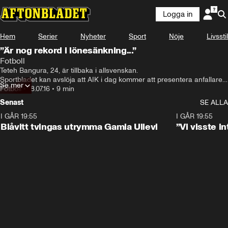
Logga in
Hem
Serier
Nyheter
Sport
Nöje
Livsstil
”Är nog rekord i lönesänkning...”
Fotboll
Teteh Bangura, 24, är tillbaka i allsvenskan.

Sportbladet kan avslöja att AIK i dag kommer att presentera anfallaren.

Se mer
Lånet sträcker sig till 15 augusti.

Fotboll
•
18.07.16
•
9 min
– Jag är väldigt glad över att vara hemma. Jag har saknat fansen och 
Senast
SE ALLA
laget. Jag älskar AIK, säger Teteh till Sportbladet.
I GÅR 19:55
0:29
I GÅR 19:55
Blåvitt tvingas utrymma Gamla Ullevi
”Vi visste 