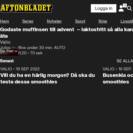
Logga in
Annons
Se receptet här!
Hem
Serier
Nyheter
Sport
Nöje
Livsstil
Annons från Valio
Godaste muffinsen till advent – laktosfritt så alla kan
äta
Valio
Juliga muffins under 30 min. AUTO
Se mer
Valio
•
20.11.20
•
70 sek
Senast
SE ALLA
VALIO
•
19 SEP. 2022
1:03
VALIO
•
19 SEP.
ANNONS
Vill du ha en härlig morgon? Då ska du
Busenkla oc
testa dessa smoothies
smoothies