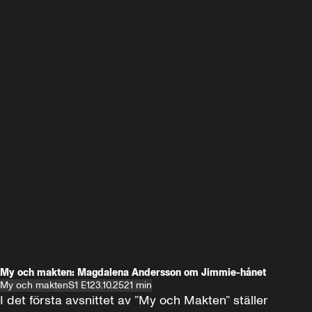
My och makten: Magdalena Andersson om Jimmie-hånet
My och makten
S1 E1
23.10.25
21 min
I det första avsnittet av ”My och Makten” ställer 