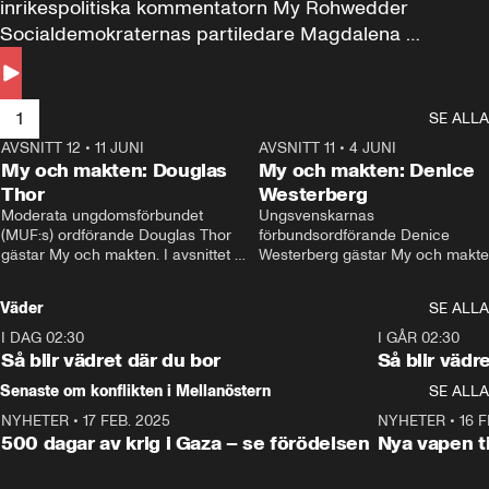
inrikespolitiska kommentatorn My Rohwedder 
Socialdemokraternas partiledare Magdalena 
Andersson till svars.
1
SE ALLA
AVSNITT 12
•
11 JUNI
26:27
AVSNITT 11
•
4 JUNI
2
My och makten: Douglas
My och makten: Denice
Thor
Westerberg
Moderata ungdomsförbundet 
Ungsvenskarnas 
(MUF:s) ordförande Douglas Thor 
förbundsordförande Denice 
gästar My och makten. I avsnittet 
Westerberg gästar My och makten.
diskuteras tonårsutvisningarna och 
avsnittet diskuteras migrationsfrå
hur Moderaterna ska locka väljare till 
och hur SD ska locka kvinnliga 
Väder
SE ALLA
valet i höst. 
väljare. 
I DAG 02:30
1:06
I GÅR 02:30
Så blir vädret där du bor
Så blir vädr
Senaste om konflikten i Mellanöstern
SE ALLA
NYHETER
•
17 FEB. 2025
0:45
NYHETER
•
16 F
500 dagar av krig i Gaza – se förödelsen
Nya vapen ti