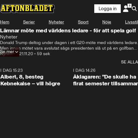
Logga in
Hem
Serier
Nyheter
Sport
Nöje
Livsstil
Lämnar möte med världens ledare - för att spela golf
Nyheter
Donald Trump deltog under dagen i ett G20-möte med världens ledare. 
Men innan mötet vara avslutat sågs presidenten slå ut på en golfbana 
Se mer
i Washington.
Nyheter
•
21.11.20
•
59 sek
SE ALLA
I DAG 15:23
0:54
I DAG 14:26
Albert, 8, besteg
Åklagaren: ”De skulle ha
Kebnekaise – vill högre
firat semester tillsamma