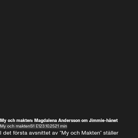
My och makten: Magdalena Andersson om Jimmie-hånet
My och makten
S1 E1
23.10.25
21 min
I det första avsnittet av ”My och Makten” ställer 