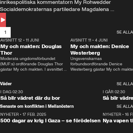
inrikespolitiska kommentatorn My Rohwedder 
Socialdemokraternas partiledare Magdalena 
Andersson till svars.
1
SE ALLA
AVSNITT 12
•
11 JUNI
26:27
AVSNITT 11
•
4 JUNI
2
My och makten: Douglas
My och makten: Denice
Thor
Westerberg
Moderata ungdomsförbundet 
Ungsvenskarnas 
(MUF:s) ordförande Douglas Thor 
förbundsordförande Denice 
gästar My och makten. I avsnittet 
Westerberg gästar My och makten.
diskuteras tonårsutvisningarna och 
avsnittet diskuteras migrationsfrå
hur Moderaterna ska locka väljare till 
och hur SD ska locka kvinnliga 
Väder
SE ALLA
valet i höst. 
väljare. 
I DAG 02:30
1:06
I GÅR 02:30
Så blir vädret där du bor
Så blir vädr
Senaste om konflikten i Mellanöstern
SE ALLA
NYHETER
•
17 FEB. 2025
0:45
NYHETER
•
16 F
500 dagar av krig i Gaza – se förödelsen
Nya vapen ti