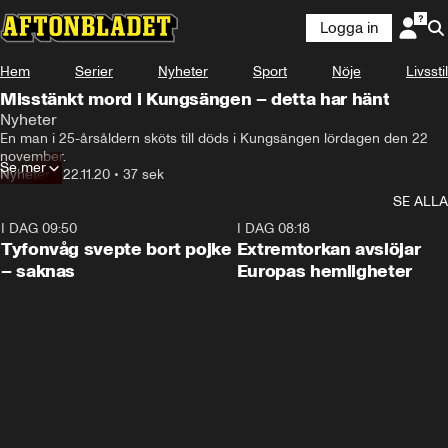
Logga in
Hem
Serier
Nyheter
Sport
Nöje
Livsstil
Misstänkt mord i Kungsängen – detta har hänt
Nyheter
En man i 25-årsåldern sköts till döds i Kungsängen lördagen den 22 
november.
Se mer
Nyheter
•
22.11.20
•
37 sek
SE ALLA
I DAG 09:50
0:53
I DAG 08:18
Tyfonvåg svepte bort pojke
Extremtorkan avslöjar
– saknas
Europas hemligheter