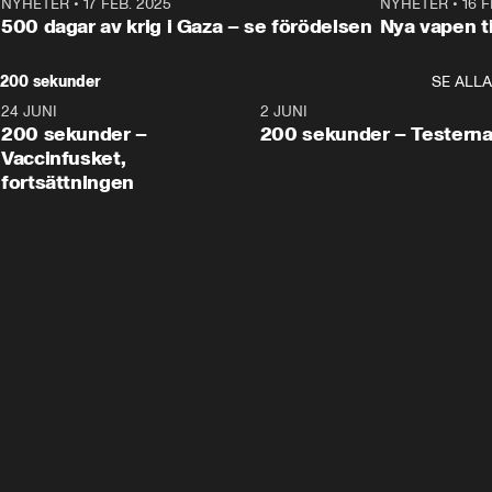
NYHETER
•
17 FEB. 2025
0:45
NYHETER
•
16 F
500 dagar av krig i Gaza – se förödelsen
Nya vapen ti
200 sekunder
SE ALLA
24 JUNI
5:00
2 JUNI
200 sekunder –
200 sekunder – Testern
Vaccinfusket,
fortsättningen