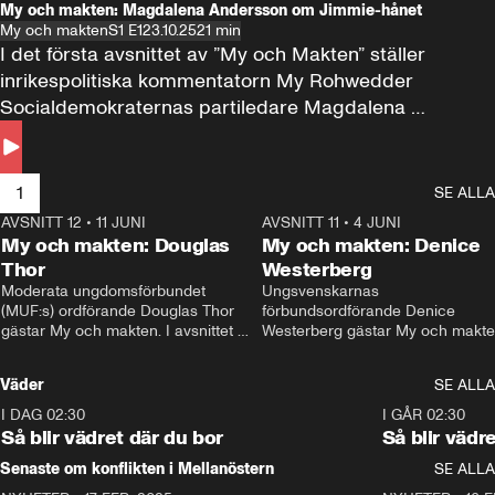
My och makten: Magdalena Andersson om Jimmie-hånet
My och makten
S1 E1
23.10.25
21 min
I det första avsnittet av ”My och Makten” ställer 
inrikespolitiska kommentatorn My Rohwedder 
Socialdemokraternas partiledare Magdalena 
Andersson till svars.
1
SE ALLA
AVSNITT 12
•
11 JUNI
26:27
AVSNITT 11
•
4 JUNI
2
My och makten: Douglas
My och makten: Denice
Thor
Westerberg
Moderata ungdomsförbundet 
Ungsvenskarnas 
(MUF:s) ordförande Douglas Thor 
förbundsordförande Denice 
gästar My och makten. I avsnittet 
Westerberg gästar My och makten.
diskuteras tonårsutvisningarna och 
avsnittet diskuteras migrationsfrå
hur Moderaterna ska locka väljare till 
och hur SD ska locka kvinnliga 
Väder
SE ALLA
valet i höst. 
väljare. 
I DAG 02:30
1:06
I GÅR 02:30
Så blir vädret där du bor
Så blir vädr
Senaste om konflikten i Mellanöstern
SE ALLA