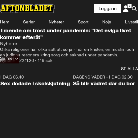
Logga in
Hem
Serier
Nyheter
Sport
Nöje
Livsstil
Troende om tröst under pandemin: "Det eviga livet
kommer efteråt"
Nyheter
Olika religioner har olika sätt att sörja - hör en kristen, en muslim och 
en judinna resonera kring sorg och saknad under pandemin.
Se mer
Nyheter
•
22.11.20
•
149 sek
SE ALLA
I DAG 06:40
0:47
DAGENS VÄDER
•
I DAG 02:30
Sex dödade i skolskjutning
Så blir vädret där du bor