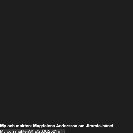
My och makten: Magdalena Andersson om Jimmie-hånet
My och makten
S1 E1
23.10.25
21 min