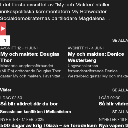
I det första avsnittet av ”My och Makten” ställer 
inrikespolitiska kommentatorn My Rohwedder 
Socialdemokraternas partiledare Magdalena 
Andersson till svars.
1
SE ALLA
AVSNITT 12
•
11 JUNI
26:27
AVSNITT 11
•
4 JUNI
2
My och makten: Douglas
My och makten: Denice
Thor
Westerberg
Moderata ungdomsförbundet 
Ungsvenskarnas 
(MUF:s) ordförande Douglas Thor 
förbundsordförande Denice 
gästar My och makten. I avsnittet 
Westerberg gästar My och makten.
diskuteras tonårsutvisningarna och 
avsnittet diskuteras migrationsfrå
hur Moderaterna ska locka väljare till 
och hur SD ska locka kvinnliga 
Väder
SE ALLA
valet i höst. 
väljare. 
I DAG 02:30
1:06
I GÅR 02:30
Så blir vädret där du bor
Så blir vädr
Senaste om konflikten i Mellanöstern
SE ALLA
NYHETER
•
17 FEB. 2025
0:45
NYHETER
•
16 F
500 dagar av krig i Gaza – se förödelsen
Nya vapen ti