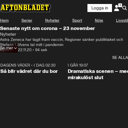
Logga in
Hem
Serier
Nyheter
Sport
Nöje
Livsstil
Senaste nytt om corona – 23 november
Nyheter
Astra Zeneca har tagit fram vaccin, Regioner sänker publiktaket och 
Stefans Löfvens tal mitt i pandemin
Se mer
Nyheter
•
22.11.20
•
94 sek
SE ALLA
DAGENS VÄDER
•
I DAG 02:30
1:06
I GÅR 19:07
Så blir vädret där du bor
Dramatiska scenen – me
mirakulöst slut