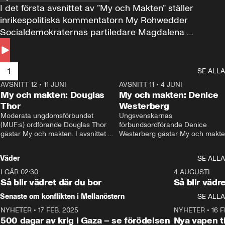
I det första avsnittet av ”My och Makten” ställer 
inrikespolitiska kommentatorn My Rohwedder 
Socialdemokraternas partiledare Magdalena 
Andersson till svars.
1
SE ALLA
AVSNITT 12
•
11 JUNI
26:27
AVSNITT 11
•
4 JUNI
2
My och makten: Douglas
My och makten: Denice
Thor
Westerberg
Moderata ungdomsförbundet 
Ungsvenskarnas 
(MUF:s) ordförande Douglas Thor 
förbundsordförande Denice 
gästar My och makten. I avsnittet 
Westerberg gästar My och makten.
diskuteras tonårsutvisningarna och 
avsnittet diskuteras migrationsfrå
hur Moderaterna ska locka väljare till 
och hur SD ska locka kvinnliga 
Väder
SE ALLA
valet i höst. 
väljare. 
I GÅR 02:30
1:06
4 AUGUSTI
Så blir vädret där du bor
Så blir vädr
Senaste om konflikten i Mellanöstern
SE ALLA
NYHETER
•
17 FEB. 2025
0:45
NYHETER
•
16 F
500 dagar av krig i Gaza – se förödelsen
Nya vapen ti