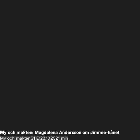
My och makten: Magdalena Andersson om Jimmie-hånet
My och makten
S1 E1
23.10.25
21 min