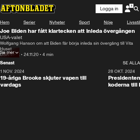
Logga in
Hem
Serier
Nyheter
Sport
Nöje
Livsstil
Joe Biden har fått klartecken att inleda övergången
USA-valet
Wolfgang Hanson om att Biden får börja inleda sin övergång till Vita 
Huset
Se mer
USA-valet
•
24.11.20
•
4 min
Senast
SE ALLA
1 NOV. 2024
1:10
28 OKT. 2024
19-åriga Brooke skjuter vapen till
Presidenten
vardags
koderna till