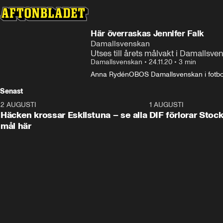
Här överraskas Jennifer Falk
Damallsvenskan
Utses till årets målvakt i Damallsv
Damallsvenskan
•
24.11.20
•
3 min
Anna Rydén
OBOS Damallsvenskan i fotbo
Senast
2 AUGUSTI
0:59
1 AUGUSTI
Häcken krossar Eskilstuna – se alla
DIF förlorar Sto
mål här