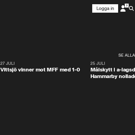
Logga in
SE ALLA
9
27 JULI
1:40
25 JULI
Vittsjö vinner mot MFF med 1-0
Målskytt i a-lags
Hammarby nollad