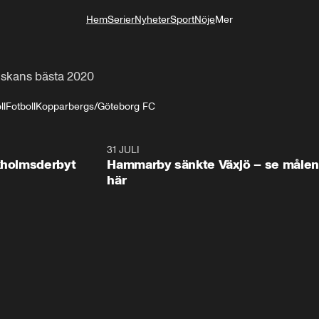
Hem
Serier
Nyheter
Sport
Nöje
Mer
Livsstil
enskans bästa 2020
ll
Fotboll
Kopparbergs/Göteborg FC
0:58
31 JULI
0:5
ckholmsderbyt
Hammarby sänkte Växjö – se målen
här