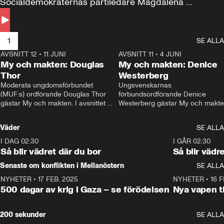
Socialdemokraternas partiledare Magdalena 
Andersson till svars.
1
SE ALLA
AVSNITT 12
•
11 JUNI
26:27
AVSNITT 11
•
4 JUNI
2
My och makten: Douglas
My och makten: Denice
Thor
Westerberg
Moderata ungdomsförbundet 
Ungsvenskarnas 
(MUF:s) ordförande Douglas Thor 
förbundsordförande Denice 
gästar My och makten. I avsnittet 
Westerberg gästar My och makten.
diskuteras tonårsutvisningarna och 
avsnittet diskuteras migrationsfrå
hur Moderaterna ska locka väljare till 
och hur SD ska locka kvinnliga 
Väder
SE ALLA
valet i höst. 
väljare. 
I DAG 02:30
1:06
I GÅR 02:30
Så blir vädret där du bor
Så blir vädr
Senaste om konflikten i Mellanöstern
SE ALLA
NYHETER
•
17 FEB. 2025
0:45
NYHETER
•
16 F
500 dagar av krig i Gaza – se förödelsen
Nya vapen ti
200 sekunder
SE ALLA