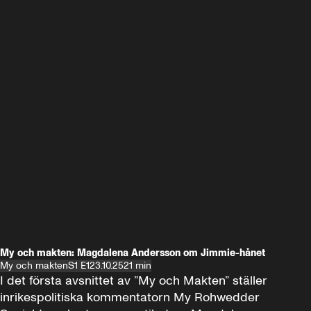
My och makten: Magdalena Andersson om Jimmie-hånet
My och makten
S1 E1
23.10.25
21 min
I det första avsnittet av ”My och Makten” ställer 
inrikespolitiska kommentatorn My Rohwedder 