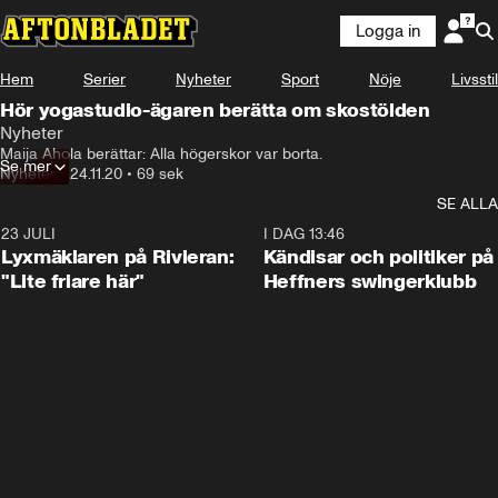
Logga in
Hem
Serier
Nyheter
Sport
Nöje
Livsstil
Hör yogastudio-ägaren berätta om skostölden
Nyheter
Maija Ahola berättar: Alla högerskor var borta.
Se mer
Nyheter
•
24.11.20
•
69 sek
SE ALLA
23 JULI
2:02
I DAG 13:46
Lyxmäklaren på Rivieran:
Kändisar och politiker på
"Lite friare här"
Heffners swingerklubb