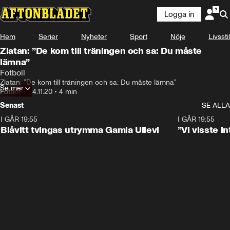
Logga in
Hem
Serier
Nyheter
Sport
Nöje
Livsstil
Zlatan: ”De kom till träningen och sa: Du måste
lämna”
Fotboll
Zlatan: ”De kom till träningen och sa: Du måste lämna”
Se mer
Fotboll
•
24.11.20
•
4 min
Senast
SE ALLA
I GÅR 19:55
0:29
I GÅR 19:55
Blåvitt tvingas utrymma Gamla Ullevi
”Vi visste 