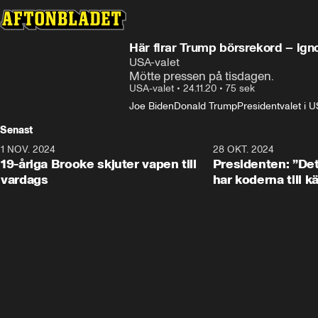
Här firar Trump börsrekord – ign
USA-valet
Mötte pressen på tisdagen.
USA-valet
•
24.11.20
•
75 sek
Joe Biden
Donald Trump
Presidentvalet i 
Senast
1 NOV. 2024
1:10
28 OKT. 2024
19-åriga Brooke skjuter vapen till
Presidenten: ”De
vardags
har koderna till 