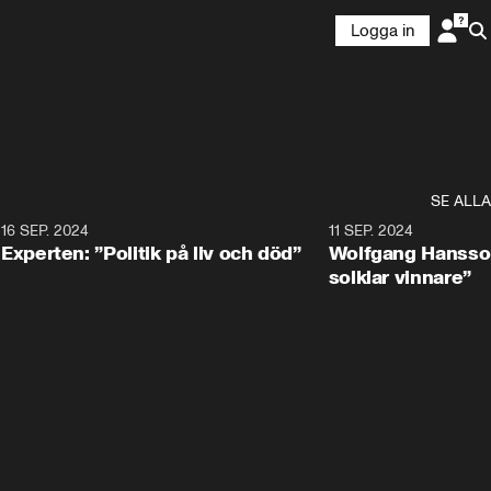
Logga in
SE ALLA
8
16 SEP. 2024
0:25
11 SEP. 2024
Experten: ”Politik på liv och död”
Wolfgang Hansson
solklar vinnare”