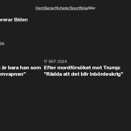
Hem
Serier
Nyheter
Sport
Nöje
Mer
Livsstil
orerar Biden
USA
2:18
17 SEP. 2024
1:0
t är bara han som
Efter mordförsöket mot Trump:
kärnvapnen”
”Rädda att det blir inbördeskrig”