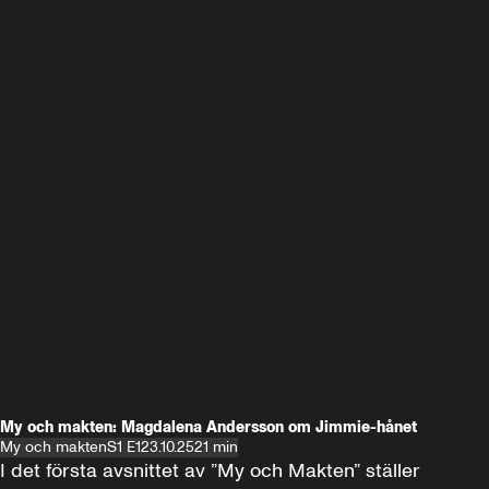
My och makten: Magdalena Andersson om Jimmie-hånet
My och makten
S1 E1
23.10.25
21 min
I det första avsnittet av ”My och Makten” ställer 