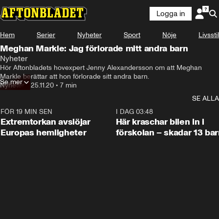
Logga in
Hem
Serier
Nyheter
Sport
Nöje
Livsstil
Meghan Markle: Jag förlorade mitt andra barn
Nyheter
Hör Aftonbladets hovexpert Jenny Alexandersson om att Meghan 
Markle berättar att hon förlorade sitt andra barn.
Se mer
Nyheter
•
25.11.20
•
7 min
SE ALLA
FÖR 19 MIN SEN
0:53
I DAG 03:48
Extremtorkan avslöjar
Här kraschar bilen in i
Europas hemligheter
förskolan – skadar 13 bar