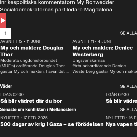
inrikespolitiska kommentatorn My Rohwedder 
Socialdemokraternas partiledare Magdalena 
Andersson till svars.
1
SE ALLA
AVSNITT 12
•
11 JUNI
26:27
AVSNITT 11
•
4 JUNI
2
My och makten: Douglas
My och makten: Denice
Thor
Westerberg
Moderata ungdomsförbundet 
Ungsvenskarnas 
(MUF:s) ordförande Douglas Thor 
förbundsordförande Denice 
gästar My och makten. I avsnittet 
Westerberg gästar My och makten.
diskuteras tonårsutvisningarna och 
avsnittet diskuteras migrationsfrå
hur Moderaterna ska locka väljare till 
och hur SD ska locka kvinnliga 
Väder
SE ALLA
valet i höst. 
väljare. 
I DAG 02:30
1:06
I GÅR 02:30
Så blir vädret där du bor
Så blir vädr
Senaste om konflikten i Mellanöstern
SE ALLA
NYHETER
•
17 FEB. 2025
0:45
NYHETER
•
16 F
500 dagar av krig i Gaza – se förödelsen
Nya vapen ti