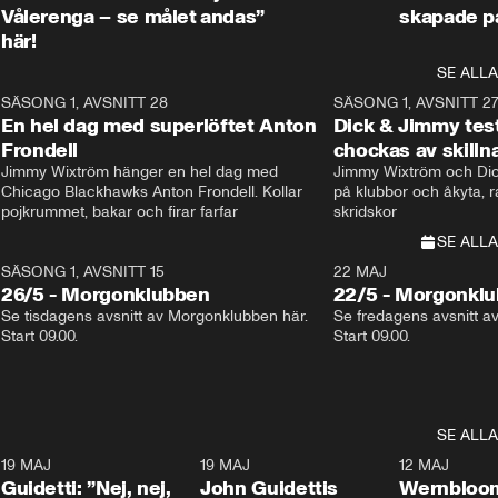
Vålerenga – se målet
andas”
skapade p
här!
SE ALLA
8
SÄSONG 1, AVSNITT 28
20:38
SÄSONG 1, AVSNITT 2
Plus
En hel dag med superlöftet Anton
Dick & Jimmy test
Frondell
chockas av skill
Jimmy Wixtröm hänger en hel dag med 
Jimmy Wixtröm och Dick
Chicago Blackhawks Anton Frondell. Kollar 
på klubbor och åkyta, r
pojkrummet, bakar och firar farfar
skridskor 
SE ALLA
SÄSONG 1, AVSNITT 15
22 MAJ
26/5 - Morgonklubben
22/5 - Morgonkl
Se tisdagens avsnitt av Morgonklubben här. 
Se fredagens avsnitt a
Start 09.00. 
Start 09.00. 
SE ALLA
3
19 MAJ
0:39
19 MAJ
0:34
12 MAJ
Guidetti: ”Nej, nej,
John Guidettis
Wernbloom