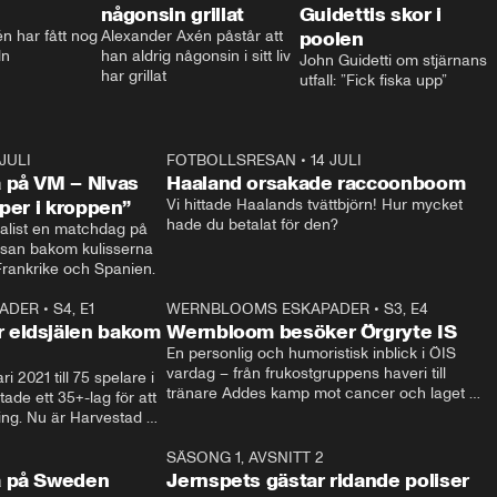
någonsin grillat
Guidettis skor i
 har fått nog 
Alexander Axén påstår att 
poolen
ln
han aldrig någonsin i sitt liv 
John Guidetti om stjärnans 
har grillat
utfall: ”Fick fiska upp”
 JULI
36:52
FOTBOLLSRESAN
•
14 JULI
0:3
 på VM – Nivas
Haaland orsakade raccoonboom
yper i kroppen”
Vi hittade Haalands tvättbjörn! Hur mycket 
hade du betalat för den?
list en matchdag på 
esan bakom kulisserna 
på semifinalen mellan Frankrike och Spanien. 
ADER
•
S4, E1
32:14
WERNBLOOMS ESKAPADER
•
S3, E4
33:1
Plus
 eldsjälen bakom
Wernbloom besöker Örgryte IS
En personlig och humoristisk inblick i ÖIS 
vardag – från frukostgruppens haveri till 
i 2021 till 75 spelare i 
tränare Addes kamp mot cancer och laget 
de ett 35+-lag för att 
som siktar mot Allsvenskan.
ing. Nu är Harvestad 
ch Wernbloom kliver 
14:14
SÄSONG 1, AVSNITT 2
24:5
a på Sweden
Jernspets gästar ridande poliser