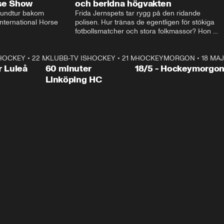
rse Show
och beridna högvakten
rundtur bakom 
Frida Jernspets tar rygg på den ridande 
ternational Horse 
polisen. Hur tränas de egentligen för stökiga 
fotbollsmatcher och stora folkmassor? Hon 
hälsar även på hos beridna högvakten, som 
den här dagen ska byta av högvakten, som 
SHOCKEY
1:00:28
•
22 MAJ
KLUBB-TV ISHOCKEY
vaktar slottet.
1:00:18
•
21 MAJ
HOCKEYMORGON
•
18 MAJ
Plus
r Luleå
60 minuter
18/5 - Hockeymorgo
Linköping HC