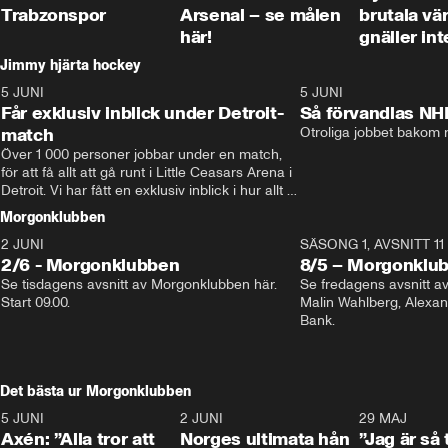
Trabzonspor
Arsenal – se målen
brutala vä
här!
gnäller int
Jimmy hjärta hockey
5 JUNI
11:14
5 JUNI
Får exklusiv inblick under Detroit-
Så förvandlas NH
match
Otroliga jobbet bakom r
Över 1 000 personer jobbar under en match, 
för att få allt att gå runt i Little Ceasars Arena i 
Detroit. Vi har fått en exklusiv inblick i hur allt 
fungerar inför och under match i världens 
Morgonklubben
bästa hockeyliga
2 JUNI
SÄSONG 1, AVSNITT 11
2/6 - Morgonklubben
8/5 – Morgonklu
Se tisdagens avsnitt av Morgonklubben här. 
Se fredagens avsnitt 
Start 09.00. 
Malin Wahlberg, Alexa
Bank. 
Det bästa ur Morgonklubben
5 JUNI
0:44
2 JUNI
0:26
29 MAJ
Axén: ”Alla tror att
Norges ultimata hån
”Jag är så 