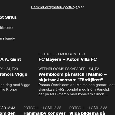
Hem
Serier
Nyheter
Sport
Nöje
Mer
Livsstil
t Sirius
tserie.
en i bandy
0
FOTBOLL
•
I MORGON 11:50
Plus
.A.A. Gent
FC Bayern – Aston Villa FC
EY
•
S1, E29
17:38
WERNBLOOMS ESKAPADER
•
S4, E2
38:2
ronors Viggo
Wernbloom på match i Malmö –
skjutsar Jansson: ”Färdtjänst”
en dag med Viggo 
Pontus Wernbloom är i Malmö och grottar i det 
 Tre Kronor
skånska självförtroendet med Björn Ranelid, 
går på MFF-match med komikern Simon 
”Chippen” Svensson och hjälper skadade 
stjärnbacken Pontus Jansson hem. 
 GÅR 18:43
0:46
FOTBOLL
•
I GÅR 15:25
1:31
FOTBOLL
•
I GÅR 13:28
0:2
 om den
Hammarby kör över
Vilda bilderna på