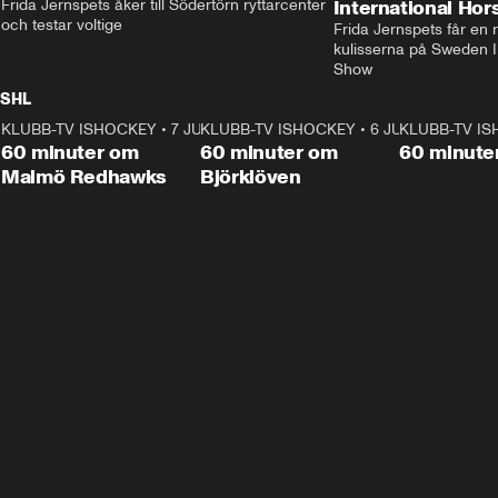
Frida Jernspets åker till Södertörn ryttarcenter 
International Ho
och testar voltige
Frida Jernspets får en 
kulisserna på Sweden In
Show
SHL
KLUBB-TV ISHOCKEY
1:02:53
•
7 JUNI
KLUBB-TV ISHOCKEY
1:00:59
•
6 JUNI
KLUBB-TV I
Plus
Plus
60 minuter om
60 minuter om
60 minute
Malmö Redhawks
Björklöven