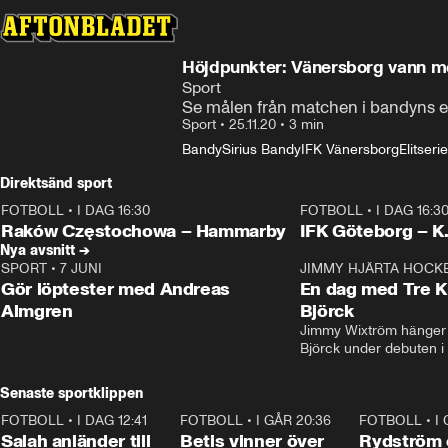
Höjdpunkter: Vänersborg vann mo
Sport
Se målen från matchen i bandyns eli
Sport
•
25.11.20
•
3 min
Bandy
Sirius Bandy
IFK Vänersborg
Elitseri
Direktsänd sport
FOTBOLL
•
I DAG 16:30
FOTBOLL
•
I DAG 16:3
Plus
Plus
Raków Częstochowa – Hammarby
IFK Göteborg – K
Nya avsnitt →
SPORT
•
7 JUNI
16:36
JIMMY HJÄRTA HOCK
Gör löptester med Andreas
En dag med Tre K
Almgren
Björck
Jimmy Wixtröm hänger 
Björck under debuten i
Senaste sportklippen
FOTBOLL
•
I DAG 12:41
0:42
FOTBOLL
•
I GÅR 20:36
1:30
FOTBOLL
•
I
Salah anländer till
Betis vinner över
Rydström