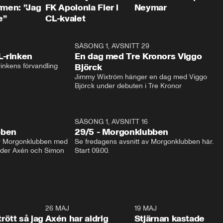
rmen: ”Jag
FK Apolonia Fier i
Neymar
e”
CL-kvalet
1:04
SÄSONG 1, AVSNITT 29
17:3
L-rinken
En dag med Tre Kronors Viggo
inkens förvandling
Björck
Jimmy Wixtröm hänger en dag med Viggo 
Björck under debuten i Tre Kronor
SÄSONG 1, AVSNITT 16
bben
29/5 - Morgonklubben
av Morgonklubben med 
Se fredagens avsnitt av Morgonklubben här. 
nder Axén och Simon 
Start 09.00. 
0:30
26 MAJ
0:31
19 MAJ
0:4
trött så jag
Axén har aldrig
Stjärnan kastade