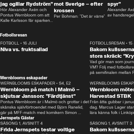
jag ogillar Rydström”
mot Sverige – efter
spyr”
Hör Alexander Axén och 
krossen
Alexander Axén
Pontus Wernbloom om att 
av handsrege
Per Bohman: ”Det är värre”
Kalle Karlsson får sparken 
från Bajen och att Henrik 
Rydström tar över
Fotbollsresan
FOTBOLL
•
16 JULI
0:44
FOTBOLLSRESAN
•
15
Niva vs. fruktsallad
Bakom kulisserna
stora skräck: ”Kr
Vad gör man som journa
VM? Följ med fotbollsr
Wernblooms eskapader
WERNBLOOMS ESKAPADER
•
S4, E2
38:23
WERNBLOOMS ESKAP
Wernbloom på match i Malmö –
Wernbloom möter
skjutsar Jansson: ”Färdtjänst”
Harvestad STBK
Pontus Wernbloom är i Malmö och grottar i det 
Från åtta gubbar i januar
skånska självförtroendet med Björn Ranelid, 
dag. Marcus Lager starta
går på MFF-match med komikern Simon 
lära känna folk i Linköp
Jernspets Gästar
”Chippen” Svensson och hjälper skadade 
STBK en institution – o
SÄSONG 1, AVSNITT 4
stjärnbacken Pontus Jansson hem. 
13:37
rakt in i värmen.
SÄSONG 1, AVSNITT 3
Frida Jernspets testar voltige
Bakom kulissern