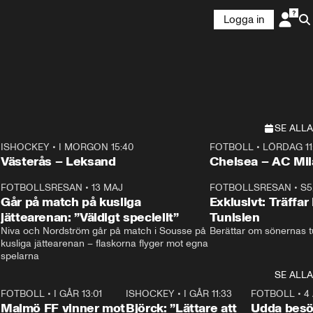
Logga in
SE ALLA
ISHOCKEY
•
I MORGON 15:40
FOTBOLL
•
LÖRDAG 11
Plus
Plus
Västerås – Leksand
Chelsea – AC M
3
FOTBOLLSRESAN
•
13 MAJ
33:19
FOTBOLLSRESAN
•
S5
Går på match på kusliga
Exklusivt: Träffar
jättearenan: ”Väldigt speciellt”
Tunisien
Niva och Nordström går på match i Sousse på 
Berättar om sönernas tu
kusliga jättearenan – flaskorna flyger mot egna 
spelarna 
SE ALLA
2
FOTBOLL
•
I GÅR 13:01
1:31
ISHOCKEY
•
I GÅR 11:33
2:08
FOTBOLL
•
4
Malmö FF vinner mot
Björck: ”Lättare att
Udda besö