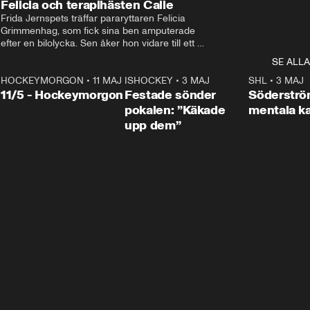
Felicia och terapihästen Calle
Frida Jernspets träffar pararyttaren Felicia 
Grimmenhag, som fick sina ben amputerade 
efter en bilolycka. Sen åker hon vidare till ett 
vård- och omsorgsboende med den 76 
SE ALLA
centimeter höga terapihästen Calle.
HOCKEYMORGON
•
11 MAJ
ISHOCKEY
•
3 MAJ
0:22
SHL
•
3 MAJ
n
11/5 - Hockeymorgon
Festade sönder
Söderströ
pokalen: ”Käkade
mentala 
upp dem”