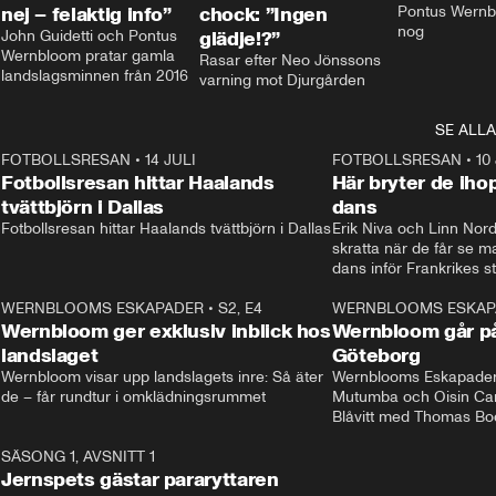
nej – felaktig info”
chock: ”Ingen
Pontus Wernbl
nog
John Guidetti och Pontus 
glädje!?”
Wernbloom pratar gamla 
Rasar efter Neo Jönssons 
landslagsminnen från 2016
varning mot Djurgården
SE ALLA
8
FOTBOLLSRESAN
•
14 JULI
41:35
FOTBOLLSRESAN
•
10
Fotbollsresan hittar Haalands
Här bryter de ih
tvättbjörn i Dallas
dans
Fotbollsresan hittar Haalands tvättbjörn i Dallas
Erik Niva och Linn Nord
skratta när de får se 
dans inför Frankrikes st
VM-kvartsfinalen. 
4
WERNBLOOMS ESKAPADER
•
S2, E4
24:20
WERNBLOOMS ESKAP
Plus
Wernbloom ger exklusiv inblick hos
Wernbloom går på
landslaget
Göteborg
Wernbloom visar upp landslagets inre: Så äter 
Wernblooms Eskapader:
de – får rundtur i omklädningsrummet
Mutumba och Oisin Cant
Blåvitt med Thomas Bo
0
SÄSONG 1, AVSNITT 1
25:12
Jernspets gästar pararyttaren