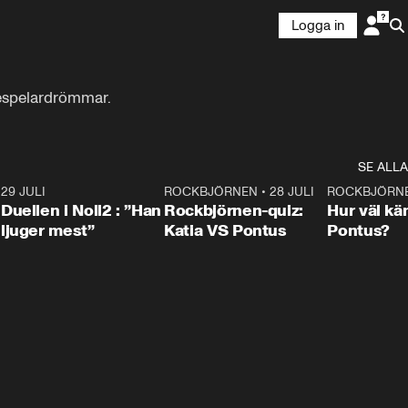
Logga in
despelardrömmar.
SE ALLA
9
29 JULI
0:47
ROCKBJÖRNEN
•
28 JULI
0:15
ROCKBJÖRN
Duellen i Noll2 : ”Han
Rockbjörnen-quiz:
Hur väl kä
ljuger mest”
Katia VS Pontus
Pontus?