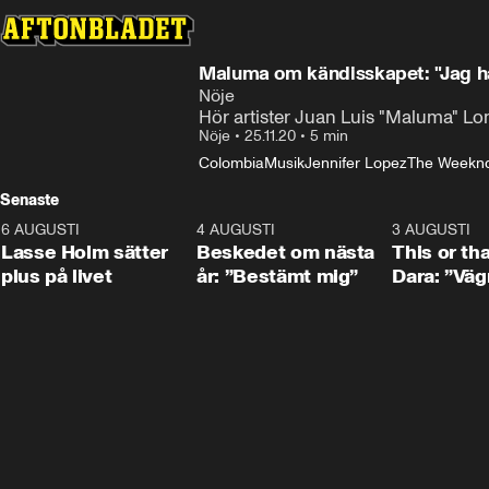
Maluma om kändisskapet: "Jag har
Nöje
Hör artister Juan Luis "Maluma" Lo
Nöje
•
25.11.20
•
5 min
Colombia
Musik
Jennifer Lopez
The Weekn
Senaste
6 AUGUSTI
1:04
4 AUGUSTI
0:24
3 AUGUSTI
Lasse Holm sätter
Beskedet om nästa
This or th
plus på livet
år: ”Bestämt mig”
Dara: ”Väg