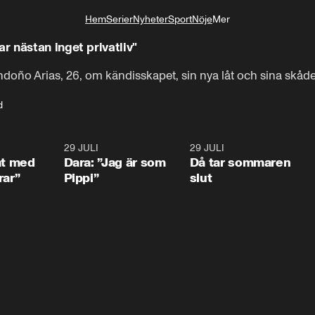
Hem
Serier
Nyheter
Sport
Nöje
Mer
Livsstil
 nästan inget privatliv"
ndoño Arias, 26, om kändisskapet, sin nya låt och sina skå
d
1:02
29 JULI
0:41
29 JULI
0:3
at med
Dara: ”Jag är som
Då tar sommaren
rar”
Pippi”
slut