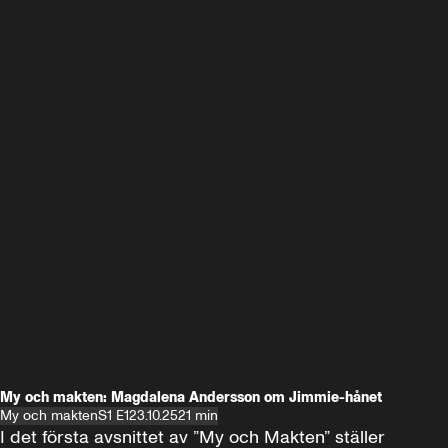
My och makten: Magdalena Andersson om Jimmie-hånet
My och makten
S1 E1
23.10.25
21 min
I det första avsnittet av ”My och Makten” ställer 