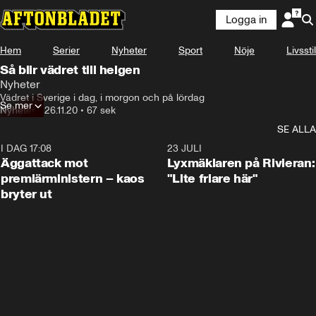
Logga in
Hem
Serier
Nyheter
Sport
Nöje
Livsstil
Så blir vädret till helgen
Nyheter
Vädret i Sverige i dag, i morgon och på lördag
Se mer
Nyheter
•
26.11.20
•
67 sek
SE ALLA
I DAG 17:08
0:37
23 JULI
Äggattack mot
Lyxmäklaren på Rivieran:
premiärministern – kaos
"Lite friare här"
bryter ut