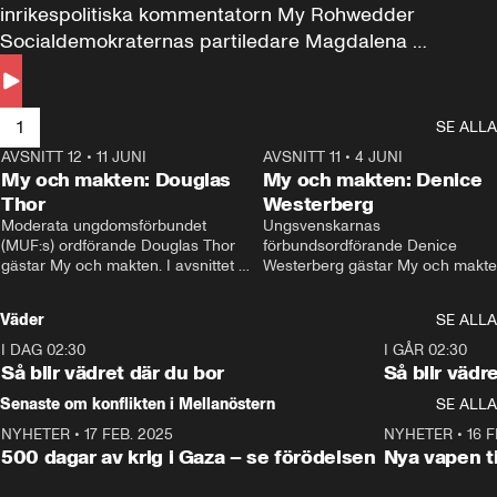
inrikespolitiska kommentatorn My Rohwedder 
Socialdemokraternas partiledare Magdalena 
Andersson till svars.
1
SE ALLA
AVSNITT 12
•
11 JUNI
26:27
AVSNITT 11
•
4 JUNI
2
My och makten: Douglas
My och makten: Denice
Thor
Westerberg
Moderata ungdomsförbundet 
Ungsvenskarnas 
(MUF:s) ordförande Douglas Thor 
förbundsordförande Denice 
gästar My och makten. I avsnittet 
Westerberg gästar My och makten.
diskuteras tonårsutvisningarna och 
avsnittet diskuteras migrationsfrå
hur Moderaterna ska locka väljare till 
och hur SD ska locka kvinnliga 
Väder
SE ALLA
valet i höst. 
väljare. 
I DAG 02:30
1:06
I GÅR 02:30
Så blir vädret där du bor
Så blir vädr
Senaste om konflikten i Mellanöstern
SE ALLA
NYHETER
•
17 FEB. 2025
0:45
NYHETER
•
16 F
500 dagar av krig i Gaza – se förödelsen
Nya vapen ti