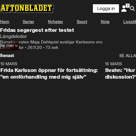
Logga in
Hem
Serier
Nyheter
Sport
Nöje
Livsstil
Fridas segergest efter testet
Längdskidor
Rumskamraten Maja Dahlqvist avslöjar Karlssons oro
Se mer
Längdskidor
•
26.11.20
•
73 sek
Senast
SE ALLA
19 MARS
0:26
16 MARS
Frida Karlsson öppnar för fortsättning:
Svahn: ”Hur 
”en omförhandling med mig själv”
diskussion?