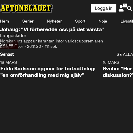
Logga in
Hem
Serier
Nyheter
Sport
Nöje
Livsstil
Johaug: "Vi förberedde oss på det värsta"
Längdskidor
Norskan utsläppt ur karantän inför världscuppremiären
Se mer
Längdskidor
•
26.11.20
•
111 sek
Senast
SE ALLA
19 MARS
0:26
16 MARS
Frida Karlsson öppnar för fortsättning:
Svahn: ”Hur 
”en omförhandling med mig själv”
diskussion?