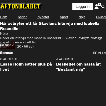
Logga in
Hem
Serier
Nyheter
Sport
Nöje
Livsstil
Här avbryter ett får Skavlans intervju med Isabella
Rossellini
Nöje
Under en intervju med Isabella Rossellini i "Skavlan" avbryts plötsligt 
inspelningen – av ett får.
Se mer
Nöje
•
26.11.20
•
56 sek
Senaste
SE ALLA
6 AUGUSTI
1:04
4 AUGUSTI
Lasse Holm sätter plus på
Beskedet om nästa år:
livet
”Bestämt mig”