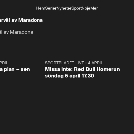
Hem
Serier
Nyheter
Sport
Nöje
Mer
Livsstil
 farväl av Maradona
rväl av Maradona
PRIL
1:03
SPORTBLADET LIVE
•
4 APRIL
1:0
va plan – sen
Missa inte: Red Bull Homerun
söndag 5 april 17.30