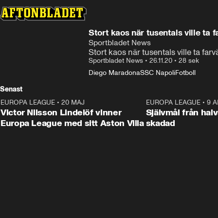
Stort kaos när tusentals ville ta
Sportbladet News
Stort kaos när tusentals ville ta fa
Sportbladet News
•
26.11.20
•
28 sek
Diego Maradona
SSC Napoli
Fotboll
Senast
EUROPA LEAGUE
•
20 MAJ
1:32
EUROPA LEAGUE
•
9 A
Victor Nilsson Lindelöf vinner
Självmål från hal
Europa League med sitt Aston Villa
skadad