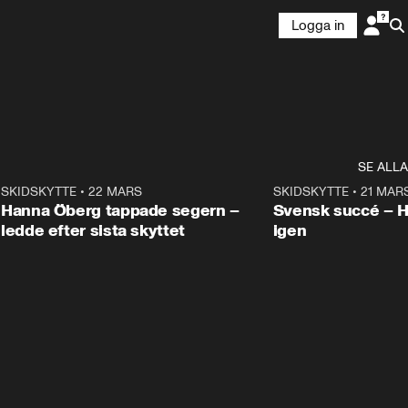
Logga in
SE ALLA
9
SKIDSKYTTE
•
22 MARS
0:55
SKIDSKYTTE
•
21 MAR
Hanna Öberg tappade segern –
Svensk succé – 
ledde efter sista skyttet
igen