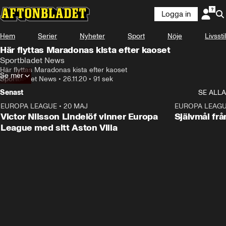
Logga in
Hem
Serier
Nyheter
Sport
Nöje
Livsstil
Här flyttas Maradonas kista efter kaoset
Sportbladet News
Här flyttas Maradonas kista efter kaoset
Se mer
Sportbladet News
•
26.11.20
•
91 sek
Senast
SE ALLA
EUROPA LEAGUE
•
20 MAJ
1:32
EUROPA LEAG
Victor Nilsson Lindelöf vinner Europa
Självmål frå
League med sitt Aston Villa