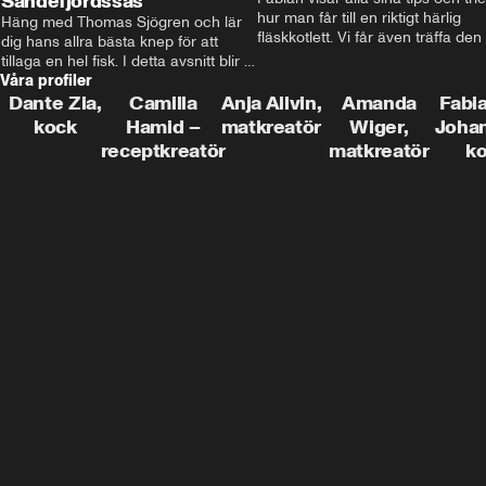
Sandefjordssås
hur man får till en riktigt härlig 
Häng med Thomas Sjögren och lär 
fläskkotlett. Vi får även träffa den 
dig hans allra bästa knep för att 
före detta schlagerkungen Fredrik
tillaga en hel fisk. I detta avsnitt blir 
som lämnat stan och sadlat om till
Våra profiler
de helstekt rödtunga med 
grisbonde på Gotland.
sandefjordssås och en magisk sallad 
Dante Zia,
Camilla
Anja Allvin,
Amanda
Fabia
på pepparrot och äpple.
kock
Hamid –
matkreatör
Wiger,
Joha
receptkreatör
matkreatör
k