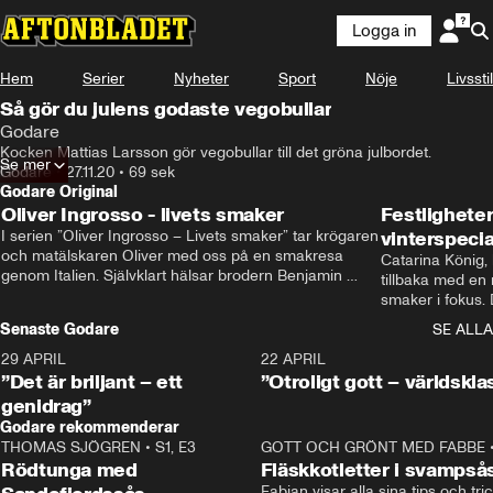
Logga in
Hem
Serier
Nyheter
Sport
Nöje
Livsstil
Så gör du julens godaste vegobullar
Godare
Kocken Mattias Larsson gör vegobullar till det gröna julbordet.
Se mer
Godare
•
27.11.20
•
69 sek
Godare Original
Oliver Ingrosso - livets smaker
Festlighete
I serien ”Oliver Ingrosso – Livets smaker” tar krögaren 
vinterspecia
och matälskaren Oliver med oss på en smakresa 
Catarina König, 
genom Italien. Självklart hälsar brodern Benjamin 
tillbaka med en
Ingrosso på i Rom.
smaker i fokus. D
julfavoriter och 
Senaste Godare
SE ALLA
succé.
29 APRIL
0:50
22 APRIL
”Det är briljant – ett
”Otroligt gott – världskla
genidrag”
Godare rekommenderar
THOMAS SJÖGREN
•
S1, E3
13:56
GOTT OCH GRÖNT MED FABBE
Rödtunga med
Fläskkotletter i svampså
Fabian visar alla sina tips och tric