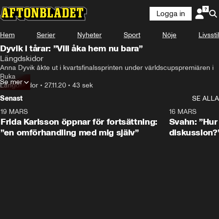
Logga in
Hem
Serier
Nyheter
Sport
Nöje
Livsstil
Dyvik i tårar: ”Vill åka hem nu bara”
Längdskidor
Anna Dyvik åkte ut i kvartsfinalssprinten under världscupspremiären i 
Ruka
Se mer
Längdskidor
•
27.11.20
•
43 sek
Senast
SE ALLA
19 MARS
0:26
16 MARS
Frida Karlsson öppnar för fortsättning:
Svahn: ”Hur 
”en omförhandling med mig själv”
diskussion?