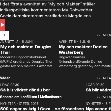
I det första avsnittet av ”My och Makten” ställer 
inrikespolitiska kommentatorn My Rohwedder 
Socialdemokraternas partiledare Magdalena 
Andersson till svars.
1
SE ALLA
AVSNITT 12
•
11 JUNI
26:27
AVSNITT 11
•
4 JUNI
2
My och makten: Douglas
My och makten: Denice
Thor
Westerberg
Moderata ungdomsförbundet 
Ungsvenskarnas 
(MUF:s) ordförande Douglas Thor 
förbundsordförande Denice 
gästar My och makten. I avsnittet 
Westerberg gästar My och makten.
diskuteras tonårsutvisningarna och 
avsnittet diskuteras migrationsfrå
hur Moderaterna ska locka väljare till 
och hur SD ska locka kvinnliga 
Väder
SE ALLA
valet i höst. 
väljare. 
I DAG 02:30
1:06
I GÅR 02:30
Så blir vädret där du bor
Så blir vädr
Senaste om konflikten i Mellanöstern
SE ALLA
NYHETER
•
17 FEB. 2025
0:45
NYHETER
•
16 F
500 dagar av krig i Gaza – se förödelsen
Nya vapen ti