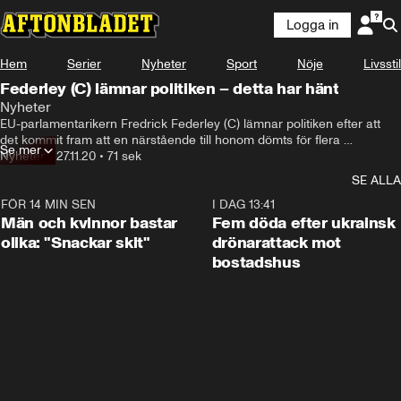
Logga in
Hem
Serier
Nyheter
Sport
Nöje
Livsstil
Federley (C) lämnar politiken – detta har hänt
Nyheter
EU-parlamentarikern Fredrick Federley (C) lämnar politiken efter att 
det kommit fram att en närstående till honom dömts för flera 
Se mer
sexualbrott mot barn.
Nyheter
•
27.11.20
•
71 sek
SE ALLA
FÖR 14 MIN SEN
1:11
I DAG 13:41
Män och kvinnor bastar
Fem döda efter ukrainsk
olika: "Snackar skit"
drönarattack mot
bostadshus