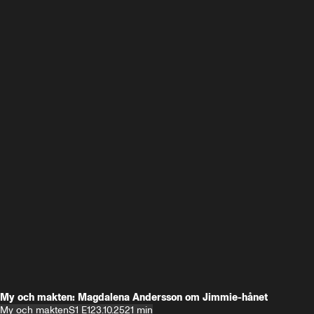
My och makten: Magdalena Andersson om Jimmie-hånet
My och makten
S1 E1
23.10.25
21 min